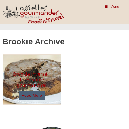
Menu
Brookie Archive
Brookie inversé…
Irrésistible
gourmandise!
Read More