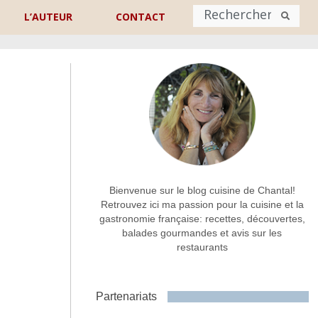
L’AUTEUR
CONTACT
Nom
*
rénom
Nom
Adresse de contact
*
Bienvenue sur le blog cuisine de Chantal!
Retrouvez ici ma passion pour la cuisine et la
gastronomie française: recettes, découvertes,
Commentaire ou message
*
balades gourmandes et avis sur les
restaurants
Partenariats