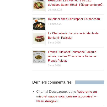
Restaurant Les Pêcheurs au Cap
d’Antibes Beach Hôtel : l’élégance du goût
26 mai 2026
Déjeuner chez Christopher Coutanceau
14 mai 2026
La Chabotterie : la cuisine éclatante de
Benjamin Patissier
8 mai 2026
Franck Putelat et Christophe Bacquié
réunis pour les 20 ans de la Table de
Franck Putelat
3 mai 2026
Derniers commentaires
Chantal Descazeaux
dans
Aubergine au
miso et sauce soja [cuisine japonaise] –
Nasu dengaku