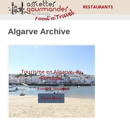
RESTAURANTS
Algarve Archive
Tourisme en Algarve, au
Portugal
Category:
Europe
,
Voyages
Read More