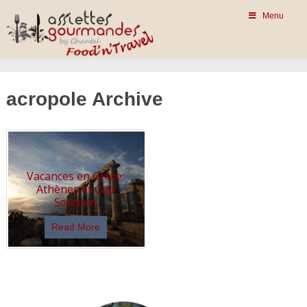
Menu
acropole Archive
Vacances en Grèce:
Athènes et Cap
Sounion
Read More