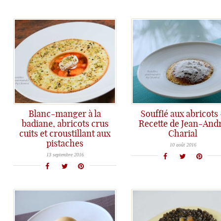
Blanc-manger à la
Soufflé aux abricots
badiane, abricots crus
Recette de Jean-And
cuits et croustillant aux
Charial
L'abricot est la star de l'été; on le retrouve dans cette recette facile à réaliser..
pistaches
Un dessert soyeux, croustillant, fruité et plein de gourmandise... Suivez la recette !
10 août 2016
13 septembre 2016