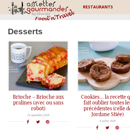
RESTAURANTS
Desserts
Brioche – Brioche aux
Cookies… la recette q
pralines (avec ou sans
fait oublier toutes le
robot)
précédentes (celle d
Une recette de brioche maison moelleuse, fondante... et facile à réaliser, même sans robot!
Jordane Stiée)
La recette de cookies qui vous fait oublier toutes les autres... Merci Jordane Stiée !
24 septembre 2018
4 juillet 2018