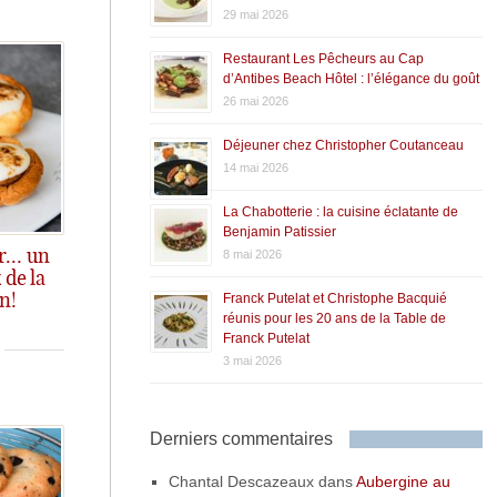
29 mai 2026
Restaurant Les Pêcheurs au Cap
d’Antibes Beach Hôtel : l’élégance du goût
26 mai 2026
Déjeuner chez Christopher Coutanceau
14 mai 2026
La Chabotterie : la cuisine éclatante de
Benjamin Patissier
ur… un
8 mai 2026
de la
Franck Putelat et Christophe Bacquié
n!
out légers ;-)
réunis pour les 20 ans de la Table de
Franck Putelat
3 mai 2026
Derniers commentaires
Chantal Descazeaux
dans
Aubergine au