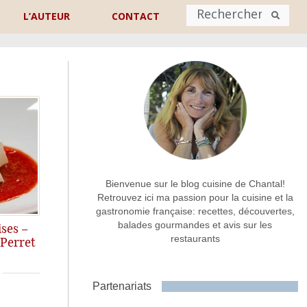
L’AUTEUR
CONTACT
Nom
*
rénom
Nom
Adresse de contact
*
Bienvenue sur le blog cuisine de Chantal!
Retrouvez ici ma passion pour la cuisine et la
gastronomie française: recettes, découvertes,
Commentaire ou message
*
balades gourmandes et avis sur les
ises –
restaurants
 Perret
. Un pas à pas plein de gourmandise!
Partenariats