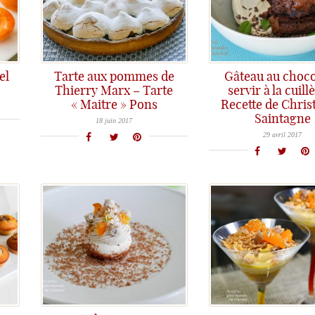
el
Tarte aux pommes de
Gâteau au choco
ise!
Thierry Marx – Tarte
servir à la cuill
« Maitre » Pons
Recette de Chris
La Tarte Maître de Thierry Marx... Une recette crousti-fondante qui fait craquer!
Saintagne
La recette du fameux gâteau au chocolat à servir à la cuillère de Christophe Saintagne...
18 juin 2017
29 avril 2017