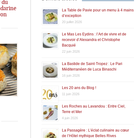
 du
ndarine
La Table de Pavie pour un menu à 4 mains
ron
d’exception
20 juillet 2026
Le Mas Les Eydins : l’Art de vivre et de
recevoir d’Alexandra et Christophe
Bacquié
22 juin 2026
La Bastide de Saint-Tropez : Le Pari
Méditerranéen de Luca Binaschi
16 juin 2026
Les 20 ans du Blog !
11 juin 2026
Les Roches au Lavandou : Entre Ciel,
Terre et Mer
4 juin 2026
La Passagère : L’éclat culinaire au cœur
de l’Hôtel mythique Belles Rives