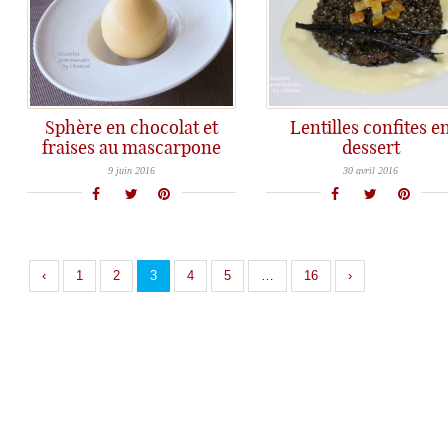
Sphère en chocolat et
Lentilles confites e
fraises au mascarpone
dessert
Des Sphères éphémères de chocolat blanc qui se dévoilent sous un coulis de chocolat noir... gourmandise assurée!
Un dessert original pour surprendre vos amis!
9 juin 2016
30 avril 2016
‹
1
2
3
4
5
…
16
›