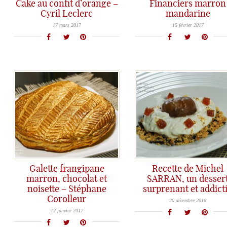
Cake au confit d’orange –
Financiers marron
Cyril Leclerc
mandarine
Un cake d'exception... un grand merci au Chef Cyril Leclerc pour la recette!
Des financiers irrésistibles et addictifs...
17 mars 2017
15 février 2017
Galette frangipane
Recette de Michel
marron, chocolat et
SARRAN, un desser
noisette – Stéphane
surprenant et addicti
Une recette de Michel Sarran pour un dessert surprenant et terriblement gourmand!
Corolleur
Le mois de Janvier, c'est aussi le mois de la Galette... avec une recette de Stéphane Corolleur
20 décembre 2016
12 janvier 2017