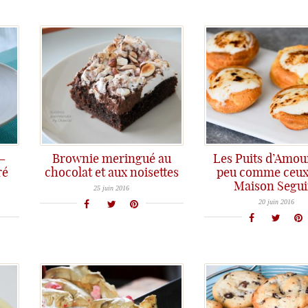
 –
Brownie meringué au
Les Puits d’Amo
ré
chocolat et aux noisettes
peu comme ceux 
Une recette de dessert qui remporte tous les suffrages...
Maison Segui
.
Les Puits d'amour, des petits desserts t
25 juin 2016
20 juin 2016