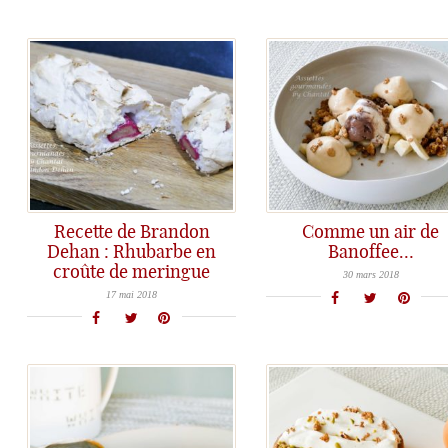
Recette de Brandon
Comme un air de
Dehan : Rhubarbe en
Banoffee…
Comme un air de Banoffee tout léger... Irrésistible!
croûte de meringue
Un dessert de Brandon Dehan, la rhubarbe en croûte de meringue...
30 mars 2018
17 mai 2018