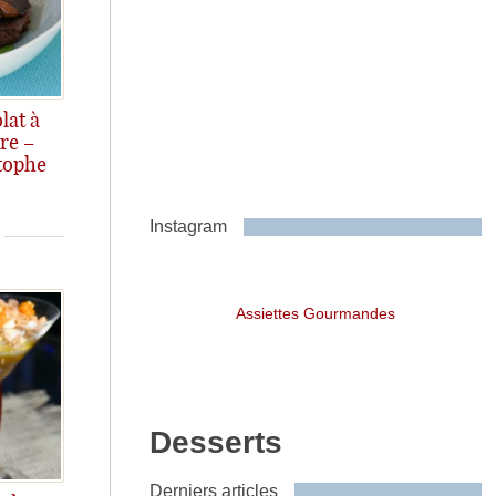
lat à
ère –
tophe
Instagram
Assiettes Gourmandes
Desserts
Derniers articles