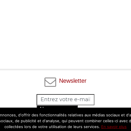
Newsletter
Abonnez-vous
nonces, d'offrir des fonctionnalités relatives aux médias sociaux et d
Facebook
Twitter
Instagram
Pinterest
 sociaux, de publicité et d'analyse, qui peuvent combiner celles-ci avec 
collectées lors de votre utilisation de leurs services.
En savoir plus