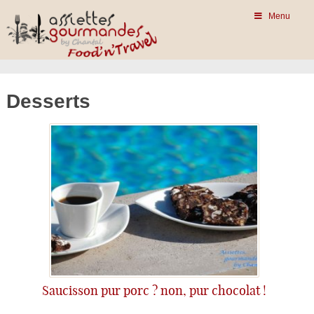
Menu
Desserts
Saucisson pur porc ? non, pur chocolat !