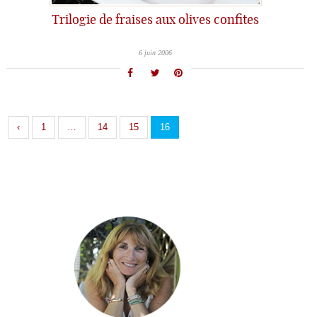
Trilogie de fraises aux olives confites
6 juin 2006
‹
1
…
14
15
16