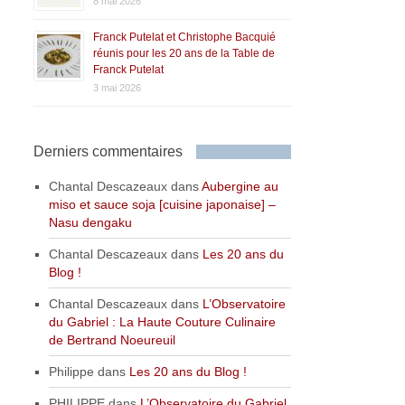
8 mai 2026
Franck Putelat et Christophe Bacquié
réunis pour les 20 ans de la Table de
Franck Putelat
3 mai 2026
Derniers commentaires
Chantal Descazeaux
dans
Aubergine au
miso et sauce soja [cuisine japonaise] –
Nasu dengaku
Chantal Descazeaux
dans
Les 20 ans du
Blog !
Chantal Descazeaux
dans
L’Observatoire
du Gabriel : La Haute Couture Culinaire
de Bertrand Noeureuil
Philippe
dans
Les 20 ans du Blog !
PHILIPPE
dans
L’Observatoire du Gabriel