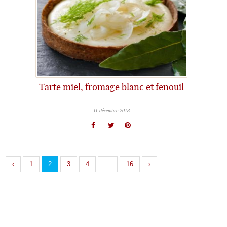
Tarte miel, fromage blanc et fenouil
11 décembre 2018
‹
1
2
3
4
…
16
›