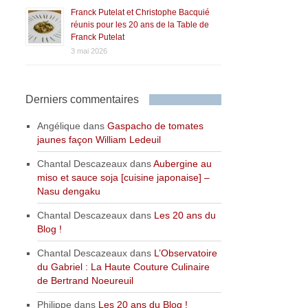
Franck Putelat et Christophe Bacquié
réunis pour les 20 ans de la Table de
Franck Putelat
3 mai 2026
Derniers commentaires
Angélique
dans
Gaspacho de tomates
jaunes façon William Ledeuil
Chantal Descazeaux
dans
Aubergine au
miso et sauce soja [cuisine japonaise] –
Nasu dengaku
Chantal Descazeaux
dans
Les 20 ans du
Blog !
Chantal Descazeaux
dans
L’Observatoire
du Gabriel : La Haute Couture Culinaire
de Bertrand Noeureuil
Philippe
dans
Les 20 ans du Blog !