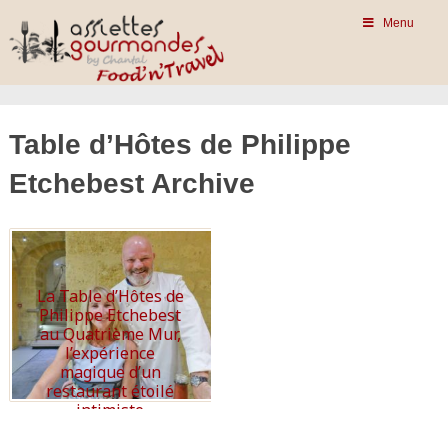
Menu
Table d’Hôtes de Philippe
Etchebest Archive
La Table d’Hôtes de
Philippe Etchebest
au Quatrième Mur,
l’expérience
magique d’un
restaurant étoilé
intimiste
Read More