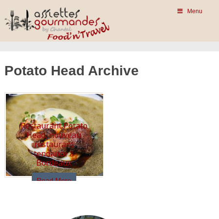
Menu
Potato Head Archive
Restaurant Potato
Head, nouveau
restaurant
tendance à
Bordeaux
Read More