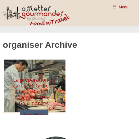
Menu
organiser Archive
La préparation du
barbecue Grilled &
Chic au Crillon…
avec Assiettes
Gourmandes!
Read More