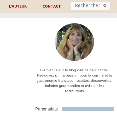
L’AUTEUR
CONTACT
Nom
*
rénom
Nom
Adresse de contact
*
Bienvenue sur le blog cuisine de Chantal!
Retrouvez ici ma passion pour la cuisine et la
gastronomie française: recettes, découvertes,
Commentaire ou message
*
balades gourmandes et avis sur les
restaurants
Partenariats