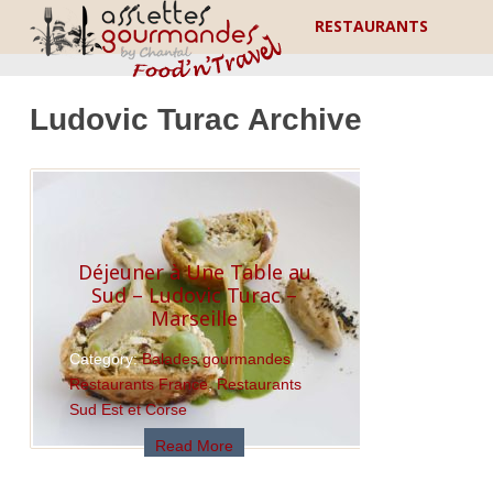
RESTAURANTS
Ludovic Turac Archive
Déjeuner à Une Table au
Sud – Ludovic Turac –
Marseille
Category:
Balades gourmandes
,
Restaurants France
,
Restaurants
Sud Est et Corse
Read More