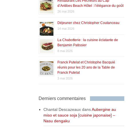
Restaurant Les Pêcheurs au Cap
d’Antibes Beach Hôtel : l’élégance du goût
26 mai 2026
Déjeuner chez Christopher Coutanceau
14 mai 2026
La Chabotterie : la cuisine éclatante de
Benjamin Patissier
8 mai 2026
Franck Putelat et Christophe Bacquié
réunis pour les 20 ans de la Table de
Franck Putelat
3 mai 2026
Derniers commentaires
Chantal Descazeaux
dans
Aubergine au
miso et sauce soja [cuisine japonaise] –
Nasu dengaku