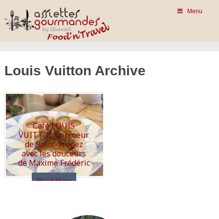
Menu
Louis Vuitton Archive
Café LOUIS
VUITTON au coeur
de Saint-Tropez
avec les douceurs
de Maxime Frédéric
Read More