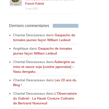
Franck Putelat
3 mai 2026
Derniers commentaires
Chantal Descazeaux
dans
Gaspacho de
tomates jaunes façon William Ledeuil
Angélique
dans
Gaspacho de tomates
jaunes façon William Ledeuil
Chantal Descazeaux
dans
Aubergine au
miso et sauce soja [cuisine japonaise] –
Nasu dengaku
Chantal Descazeaux
dans
Les 20 ans du
Blog !
Chantal Descazeaux
dans
L’Observatoire
du Gabriel : La Haute Couture Culinaire
de Bertrand Noeureuil