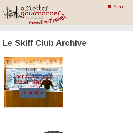
Menu
Le Skiff Club Archive
Dîner au Skiff Club,
Hôtel Ha(a)ïtza
Read More