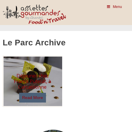
Menu
Le Parc Archive
Déjeuner chez
Franck Putelat, à
Carcassonne
Read More