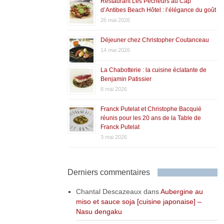
Restaurant Les Pêcheurs au Cap
d’Antibes Beach Hôtel : l’élégance du goût
26 mai 2026
Déjeuner chez Christopher Coutanceau
14 mai 2026
La Chabotterie : la cuisine éclatante de
Benjamin Patissier
8 mai 2026
Franck Putelat et Christophe Bacquié
réunis pour les 20 ans de la Table de
Franck Putelat
3 mai 2026
Derniers commentaires
Chantal Descazeaux
dans
Aubergine au
miso et sauce soja [cuisine japonaise] –
Nasu dengaku