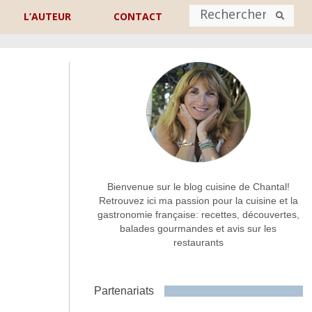
L’AUTEUR
CONTACT
Nom
*
rénom
Nom
Adresse de contact
*
Bienvenue sur le blog cuisine de Chantal!
Retrouvez ici ma passion pour la cuisine et la
gastronomie française: recettes, découvertes,
Commentaire ou message
*
balades gourmandes et avis sur les
restaurants
Partenariats