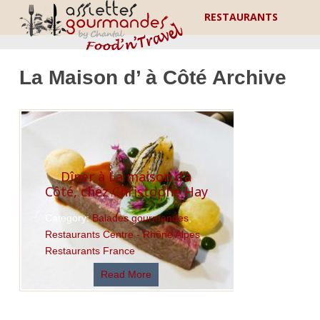
RESTAURANTS
La Maison d’ à Côté Archive
Dîner à La maison d’à
Côté, chez Christophe Hay
Category:
Balades gourmandes
,
Restaurants Centre - Rhône Alpes
,
Restaurants France
Read More