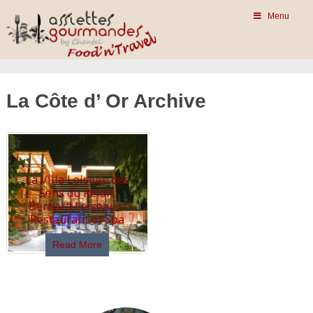
Menu
La Côte d’ Or Archive
La Villa Loiseau des
Sens du Relais
Bernard Loiseau –
Restaurant et Spa
Read More