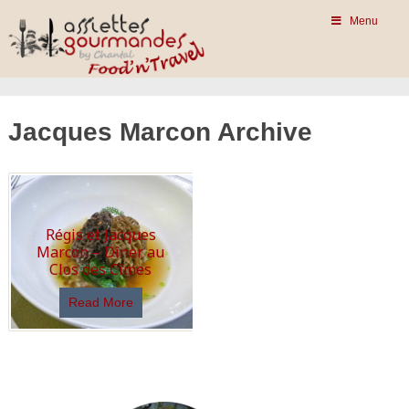
Menu
Jacques Marcon Archive
Régis et Jacques
Marcon – Dîner au
Clos des Cîmes
Read More