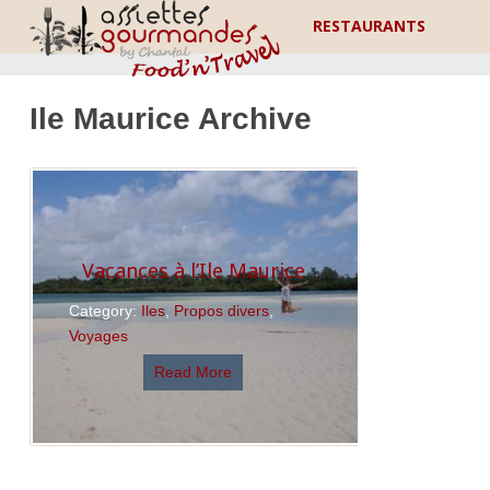
RESTAURANTS
Ile Maurice Archive
Vacances à l’Ile Maurice
Category:
Iles
,
Propos divers
,
Voyages
Read More