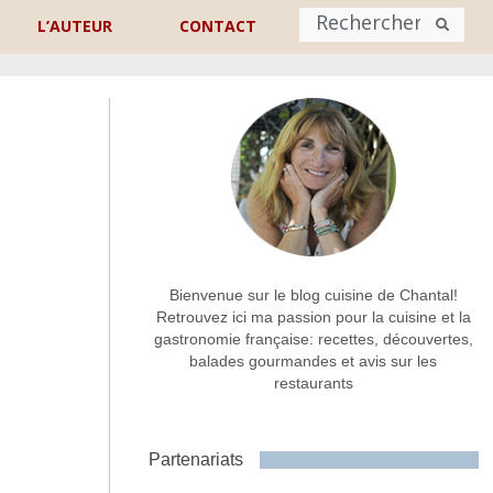
L’AUTEUR
CONTACT
Nom
*
rénom
Nom
Adresse de contact
*
Bienvenue sur le blog cuisine de Chantal!
Retrouvez ici ma passion pour la cuisine et la
gastronomie française: recettes, découvertes,
Commentaire ou message
*
balades gourmandes et avis sur les
restaurants
Partenariats