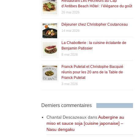
Restaurant Les Pêcheurs au Cap
d’Antibes Beach Hôtel : l’élégance du goût
26 mai 2026
Déjeuner chez Christopher Coutanceau
14 mai 2026
La Chabotterie : la cuisine éclatante de
Benjamin Patissier
8 mai 2026
Franck Putelat et Christophe Bacquié
réunis pour les 20 ans de la Table de
Franck Putelat
3 mai 2026
Derniers commentaires
Chantal Descazeaux
dans
Aubergine au
miso et sauce soja [cuisine japonaise] –
Nasu dengaku