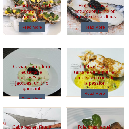
Une autre façon de
Huîtres, caviar,
manger les
esturgeon fumé et
huîtres…
mousse de sardines
Read More
Read More
Caviar, chou-fleur
Filets de sole,
et tartare
tartare de la mer et
huîtres/Saint-
émulsion fruits de
Jacques, un trio
la passion
gagnant
Read More
Read More
Cabanes en fête à
Foie gras laqué,