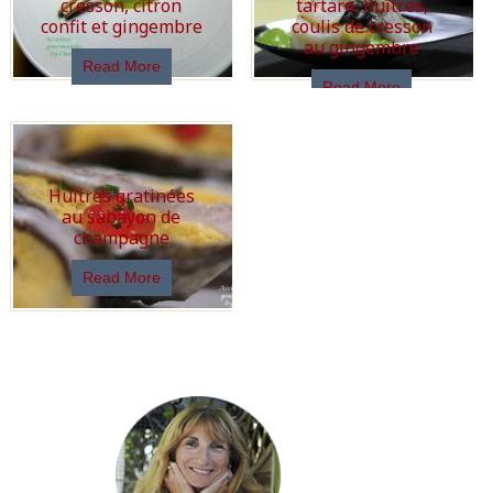
cresson, citron
tartare, huîtres,
confit et gingembre
coulis de cresson
au gingembre
Read More
Read More
Huîtres gratinées
au sabayon de
champagne
Read More