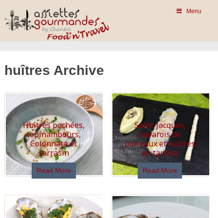
Menu
huîtres Archive
Huîtres pochées,
Saint-Jacques,
topinambours,
bavarois de
Colonnata et
poireaux et huîtres
sarrasin
en tartare
Read More
Read More