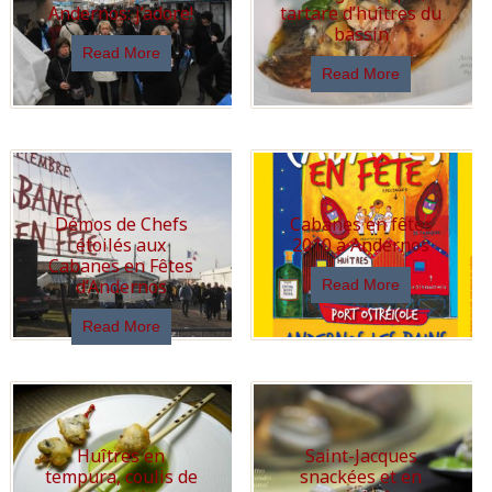
Andernos: j’adore!
tartare d’huîtres du
bassin
Read More
Read More
Démos de Chefs
Cabanes en fêtes
étoilés aux
2010 à Andernos
Cabanes en Fêtes
d’Andernos
Read More
Read More
Huîtres en
Saint-Jacques
tempura, coulis de
snackées et en