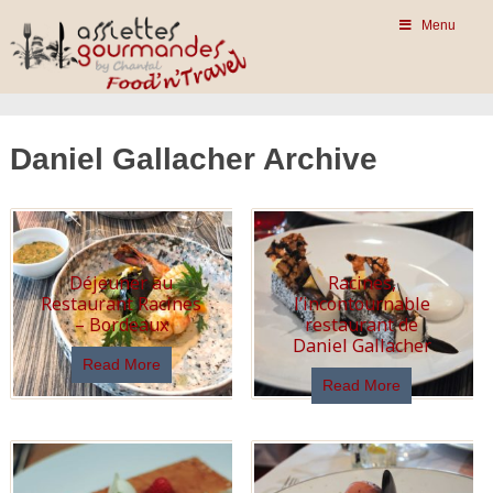
Menu
Daniel Gallacher Archive
Déjeuner au
Racines,
Restaurant Racines
l’incontournable
– Bordeaux
restaurant de
Daniel Gallacher
Read More
Read More