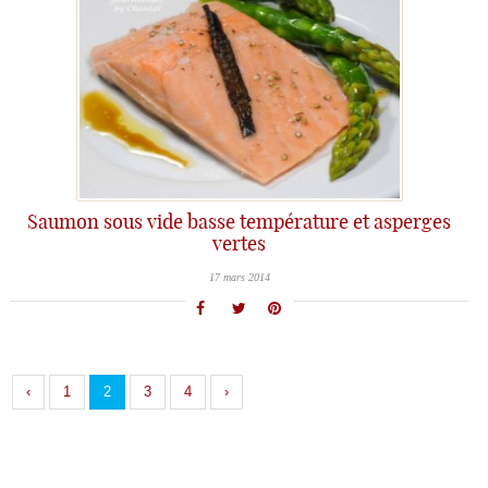
Saumon sous vide basse température et asperges
vertes
17 mars 2014
‹
1
2
3
4
›