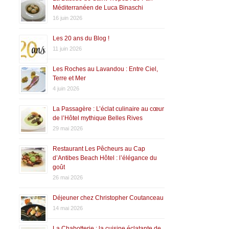
Méditerranéen de Luca Binaschi
16 juin 2026
Les 20 ans du Blog !
11 juin 2026
Les Roches au Lavandou : Entre Ciel,
Terre et Mer
4 juin 2026
La Passagère : L’éclat culinaire au cœur
de l’Hôtel mythique Belles Rives
29 mai 2026
Restaurant Les Pêcheurs au Cap
d’Antibes Beach Hôtel : l’élégance du
goût
26 mai 2026
Déjeuner chez Christopher Coutanceau
14 mai 2026
La Chabotterie : la cuisine éclatante de