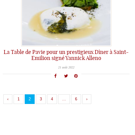
La Table de Pavie pour un prestigieux Dîner à Saint-
Emilion signé Yannick Alleno
21 août 2022
‹
1
2
3
4
…
6
›