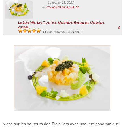
Le février 13, 2023
de
Chantal DESCAZEAUX
La Suite Villa
,
Les Trois îlets
,
Martinique
,
Restaurant Martinique
,
Zandoli
0
15
avis, moyenne :
5,00
sur 5
(
)
Niché sur les hauteurs des Trois îlets avec une vue panoramique