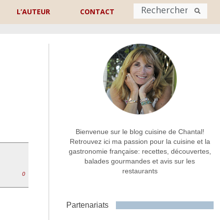
L’AUTEUR
CONTACT
Nom
*
rénom
Nom
Adresse de contact
*
Bienvenue sur le blog cuisine de Chantal!
Retrouvez ici ma passion pour la cuisine et la
gastronomie française: recettes, découvertes,
Commentaire ou message
*
balades gourmandes et avis sur les
restaurants
0
Partenariats