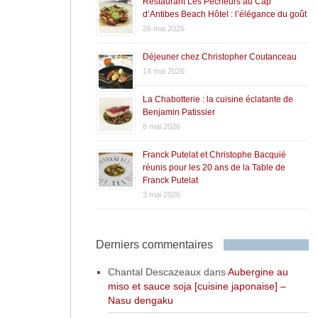
Restaurant Les Pêcheurs au Cap
d’Antibes Beach Hôtel : l’élégance du goût
26 mai 2026
Déjeuner chez Christopher Coutanceau
14 mai 2026
La Chabotterie : la cuisine éclatante de
Benjamin Patissier
8 mai 2026
Franck Putelat et Christophe Bacquié
réunis pour les 20 ans de la Table de
Franck Putelat
3 mai 2026
Derniers commentaires
Chantal Descazeaux
dans
Aubergine au
miso et sauce soja [cuisine japonaise] –
Nasu dengaku