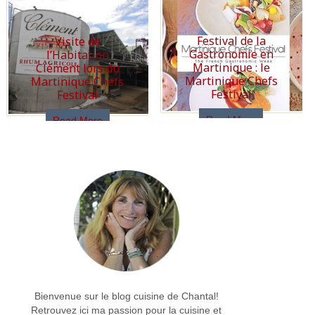
Festival de la
Visite de
Gastronomie en
l’Habitation
Martinique : le
Clément lors du
Martinique Chefs
Martinique Chefs
Festival
Festival
Read More
Read More
Bienvenue sur le blog cuisine de Chantal!
Retrouvez ici ma passion pour la cuisine et