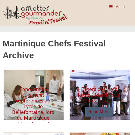
Menu
Martinique Chefs Festival
Archive
Concours de
Dîners de Chefs
cuisine et
lors du Martinique
conférences au
Chefs Festival
Lycée de
Bellefontaine, lors
Read More
du Martinique
Chefs Festival
Read More