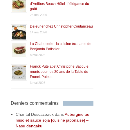
d’Antibes Beach Hôtel : l’élégance du
goût
26 mai 2026
Déjeuner chez Christopher Coutanceau
14 mai 2026
La Chabotterie : la cuisine éclatante de
Benjamin Patissier
8 mai 2026
Franck Putelat et Christophe Bacquié
réunis pour les 20 ans de la Table de
Franck Putelat
3 mai 2026
Derniers commentaires
Chantal Descazeaux
dans
Aubergine au
miso et sauce soja [cuisine japonaise] –
Nasu dengaku