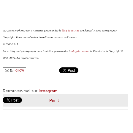
Les Textes et Photos sur « Assiettes gourmandes le
blog de cuisine
de Chantal », sont protégés par
Copyright. Toute reproduction interdite sans accord de l’auteur.
© 2006-2011 .
All writing and photography on « Assiettes gourmandes le
blog de cuisine
de Chantal », is Copyright ©
2006-2011. All rights reserved.
Follow
Retrouvez-moi sur
Instagram
Pin It