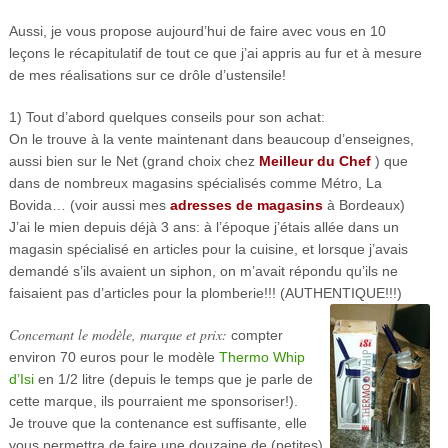
Aussi, je vous propose aujourd’hui de faire avec vous en 10
leçons le récapitulatif de tout ce que j’ai appris au fur et à mesure
de mes réalisations sur ce drôle d’ustensile!
1) Tout d’abord quelques conseils pour son achat:
On le trouve à la vente maintenant dans beaucoup d’enseignes,
aussi bien sur le Net (grand choix chez
Meilleur du Chef
) que
dans de nombreux magasins spécialisés comme Métro, La
Bovida… (voir aussi mes
adresses de magasins
à Bordeaux)
J’ai le mien depuis déjà 3 ans: à l’époque j’étais allée dans un
magasin spécialisé en articles pour la cuisine, et lorsque j’avais
demandé s’ils avaient un siphon, on m’avait répondu qu’ils ne
faisaient pas d’articles pour la plomberie!!! (AUTHENTIQUE!!!)
Concernant le modèle, marque et prix:
compter
environ 70 euros pour le modèle
Thermo Whip
d’Isi
en 1/2 litre (depuis le temps que je parle de
cette marque, ils pourraient me sponsoriser!).
Je trouve que la contenance est suffisante, elle
vous permettra de faire une douzaine de (petites)