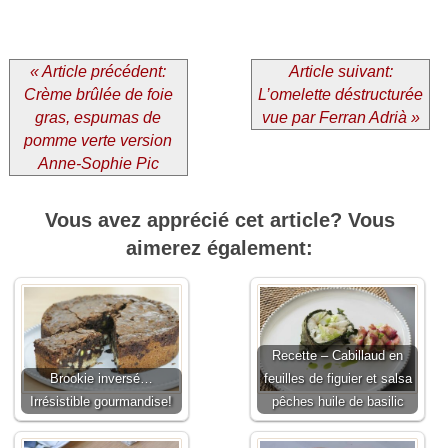
« Article précédent:
Article suivant:
Crème brûlée de foie
L’omelette déstructurée
gras, espumas de
vue par Ferran Adrià »
pomme verte version
Anne-Sophie Pic
Vous avez apprécié cet article? Vous
aimerez également:
Recette – Cabillaud en
Brookie inversé…
feuilles de figuier et salsa
Irrésistible gourmandise!
pêches huile de basilic