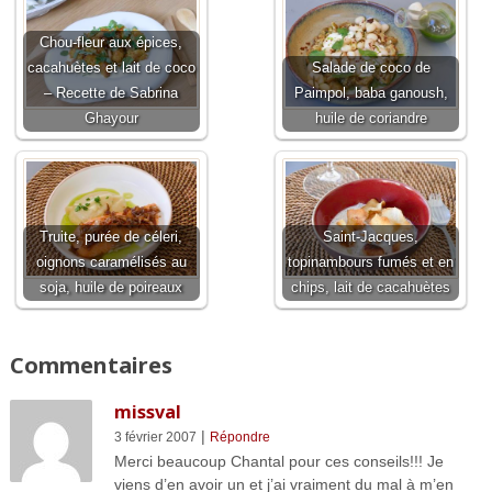
Chou-fleur aux épices,
cacahuètes et lait de coco
Salade de coco de
– Recette de Sabrina
Paimpol, baba ganoush,
Ghayour
huile de coriandre
Truite, purée de céleri,
Saint-Jacques,
oignons caramélisés au
topinambours fumés et en
soja, huile de poireaux
chips, lait de cacahuètes
Commentaires
missval
|
3 février 2007
Répondre
Merci beaucoup Chantal pour ces conseils!!! Je
viens d’en avoir un et j’ai vraiment du mal à m’en