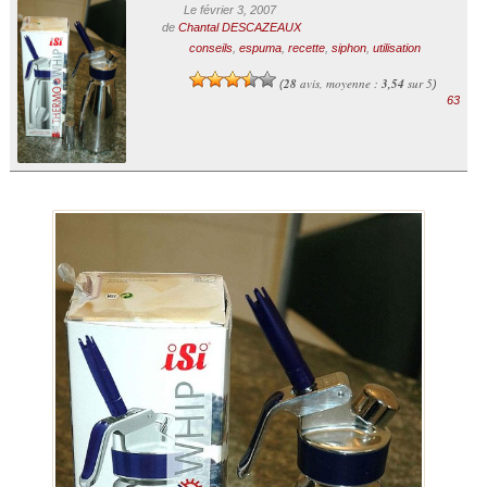
Le février 3, 2007
de
Chantal DESCAZEAUX
conseils
,
espuma
,
recette
,
siphon
,
utilisation
28
avis, moyenne :
3,54
sur 5
(
)
63