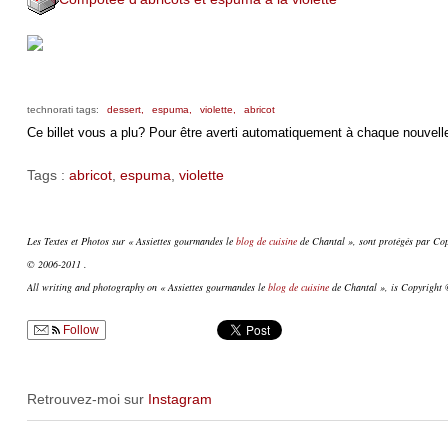
technorati tags:
dessert,
espuma,
violette,
abricot
Ce billet vous a plu? Pour être averti automatiquement à chaque nouvelle
Tags :
abricot
,
espuma
,
violette
Les Textes et Photos sur « Assiettes gourmandes le
blog de cuisine
de Chantal », sont protégés par Copy
© 2006-2011 .
All writing and photography on « Assiettes gourmandes le
blog de cuisine
de Chantal », is Copyright ©
Follow
Retrouvez-moi sur
Instagram