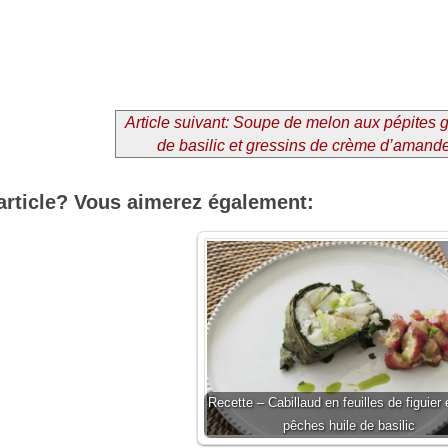
Article suivant: Soupe de melon aux pépites 
de basilic et gressins de crème d’amand
article? Vous aimerez également:
Recette – Cabillaud en feuilles de figuier 
pêches huile de basilic