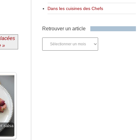
Dans les cuisines des Chefs
Retrouver un article
glacées
Retrouver
e »
un
article
et salsa