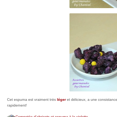
Cet espuma est vraiment très
léger
et délicieux, a une consistanc
rapidement!
Compotée d’abricots et espuma à la violette