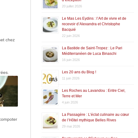
20 juillet 2026
Le Mas Les Eydins : l’Art de vivre et de
recevoir d’Alexandra et Christophe
Bacquié
22 juin 2026
net chez
La Bastide de Saint-Tropez : Le Pari
Méditerranéen de Luca Binaschi
16 juin 2026
Les 20 ans du Blog !
rées.
11 juin 2026
Les Roches au Lavandou : Entre Ciel,
Terre et Mer
4 juin 2026
La Passagère : L’éclat culinaire au cœur
 compoter
de l’Hôtel mythique Belles Rives
29 mai 2026