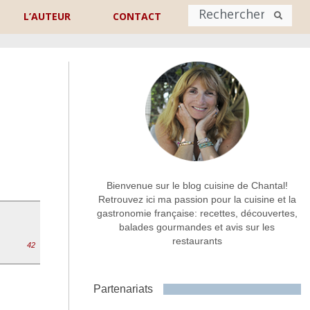
L’AUTEUR
CONTACT
Nom
*
rénom
Nom
Adresse de contact
*
Bienvenue sur le blog cuisine de Chantal!
Retrouvez ici ma passion pour la cuisine et la
gastronomie française: recettes, découvertes,
Commentaire ou message
*
balades gourmandes et avis sur les
restaurants
42
Partenariats