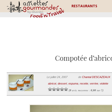
RESTAURANTS
Compotée d’abricot
Le juillet 24, 2007
de
Chantal DESCAZEAUX
abricot
,
dessert
,
espuma
,
recette
,
verrine
,
violette
0
avis, moyenne :
0,00
sur 5
(
)