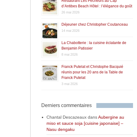
Restaurant Les Pêcheurs au Cap
d’Antibes Beach Hôtel : l’élégance du goût
26 mai 2026
Déjeuner chez Christopher Coutanceau
14 mai 2026
La Chabotterie : la cuisine éclatante de
Benjamin Patissier
8 mai 2026
Franck Putelat et Christophe Bacquié
réunis pour les 20 ans de la Table de
Franck Putelat
3 mai 2026
Derniers commentaires
Chantal Descazeaux
dans
Aubergine au
miso et sauce soja [cuisine japonaise] –
Nasu dengaku