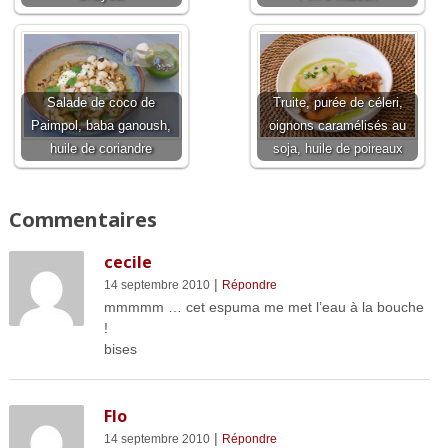
Salade de coco de
Truite, purée de céleri,
Paimpol, baba ganoush,
oignons caramélisés au
huile de coriandre
soja, huile de poireaux
Commentaires
cecile
|
14 septembre 2010
Répondre
mmmmm … cet espuma me met l’eau à la bouche
!
bises
Flo
|
14 septembre 2010
Répondre