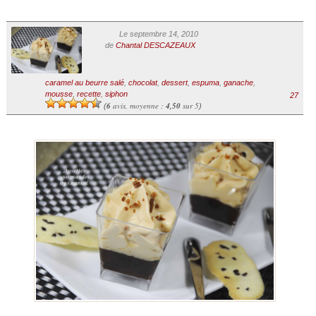
Le septembre 14, 2010
de
Chantal DESCAZEAUX
caramel au beurre salé
,
chocolat
,
dessert
,
espuma
,
ganache
,
mousse
,
recette
,
siphon
27
6
avis, moyenne :
4,50
sur 5
(
)