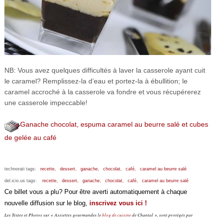
NB: Vous avez quelques difficultés à laver la casserole ayant cuit
le caramel? Remplissez-la d’eau et portez-la à ébullition; le
caramel accroché à la casserole va fondre et vous récupérerez
une casserole impeccable!
Ganache chocolat, espuma caramel au beurre salé et cubes
de gelée au café
technorati tags:
recette,
dessert,
ganache,
chocolat,
café,
caramel au beurre salé
del.icio.us tags:
recette,
dessert,
ganache,
chocolat,
café,
caramel au beurre salé
Ce billet vous a plu? Pour être averti automatiquement à chaque
nouvelle diffusion sur le blog,
inscrivez vous ici !
Les Textes et Photos sur « Assiettes gourmandes le
blog de cuisine
de Chantal », sont protégés par