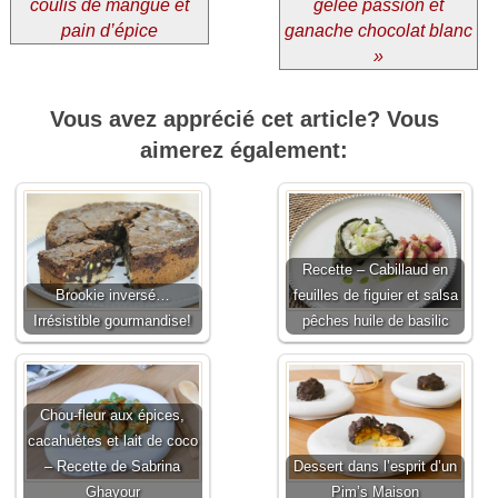
coulis de mangue et
gelée passion et
pain d’épice
ganache chocolat blanc
»
Vous avez apprécié cet article? Vous
aimerez également:
Recette – Cabillaud en
Brookie inversé…
feuilles de figuier et salsa
Irrésistible gourmandise!
pêches huile de basilic
Chou-fleur aux épices,
cacahuètes et lait de coco
– Recette de Sabrina
Dessert dans l’esprit d’un
Ghayour
Pim’s Maison