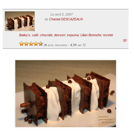
Le avril 2, 2007
de
Chantal DESCAZEAUX
Bailey's
,
café
,
chocolat
,
dessert
,
espuma
,
Lilian Bonnefoi
,
recette
50
6
avis, moyenne :
4,50
sur 5
(
)