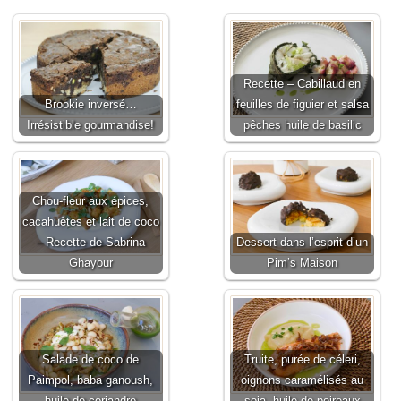
Recette – Cabillaud en
Brookie inversé…
feuilles de figuier et salsa
Irrésistible gourmandise!
pêches huile de basilic
Chou-fleur aux épices,
cacahuètes et lait de coco
– Recette de Sabrina
Dessert dans l’esprit d’un
Ghayour
Pim’s Maison
Salade de coco de
Truite, purée de céleri,
Paimpol, baba ganoush,
oignons caramélisés au