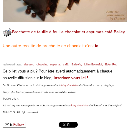
Brochette de feuille à feuille chocolat et espumas café Bailey
Une autre recette de brochette de chocolat:
c’est
ici
.
technorati tags:
dessert,
chocolat,
espuma,
café,
Bailey’s,
Lilian Bonnefoi,
Eden Roc
Ce billet vous a plu? Pour être averti automatiquement à chaque
nouvelle diffusion sur le blog,
inscrivez vous ici !
Les Textes et Photos sur « Assiettes gourmandes le
blog de cuisine
de Chantal », sont protégés par
Copyright. Toute reproduction interdite sans accord de l’auteur.
© 2006-2011 .
All writing and photography on « Assiettes gourmandes le
blog de cuisine
de Chantal », is Copyright ©
2006-2011. All rights reserved.
Follow