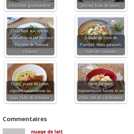
Irrésistible gourmandise!
pêches huile de basilic
Chou-fleur aux épices,
cacahuètes et lait de coco
Salade de coco de
– Recette de Sabrina
Paimpol, baba ganoush,
Ghayour
huile de coriandre
Truite, purée de céleri,
Saint-Jacques,
oignons caramélisés au
topinambours fumés et en
soja, huile de poireaux
chips, lait de cacahuètes
Commentaires
nuage de lait