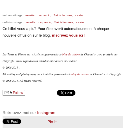
technorati tags:
recette,
carpaccio,
Saint-Jacques,
caviar
del.icio.us tags:
recette,
carpaccio,
Saint-Jacques,
caviar
Ce billet vous a plu? Pour être averti automatiquement à chaque
nouvelle diffusion sur le blog,
inscrivez vous ici !
Les Textes et Photos sur « Assiettes gourmandes le
blog de cuisine
de Chantal », sont protégés par
Copyright. Toute reproduction interdite sans accord de l’auteur.
© 2006-2011 .
All writing and photography on « Assiettes gourmandes le
blog de cuisine
de Chantal », is Copyright
© 2006-2011. All rights reserved.
Follow
Retrouvez-moi sur
Instagram
Pin It