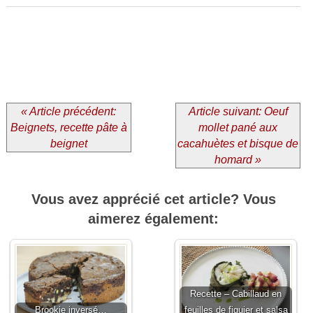
« Article précédent:
Article suivant: Oeuf
Beignets, recette pâte à
mollet pané aux
beignet
cacahuètes et bisque de
homard »
Vous avez apprécié cet article? Vous
aimerez également:
Recette – Cabillaud en
Brookie inversé…
feuilles de figuier et salsa