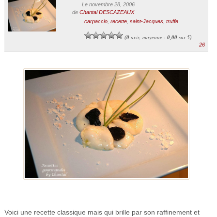
Le novembre 28, 2006
de
Chantal DESCAZEAUX
carpaccio
,
recette
,
saint-Jacques
,
truffe
0
avis, moyenne :
0,00
sur 5
(
)
26
Voici une recette classique mais qui brille par son raffinement et