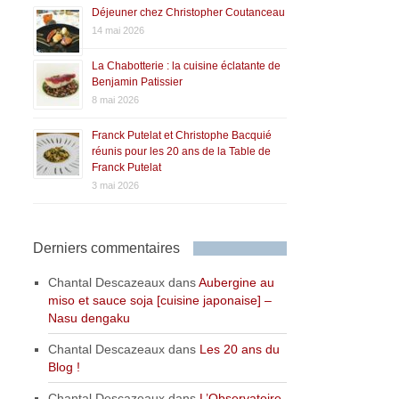
Déjeuner chez Christopher Coutanceau
14 mai 2026
La Chabotterie : la cuisine éclatante de
Benjamin Patissier
8 mai 2026
Franck Putelat et Christophe Bacquié
réunis pour les 20 ans de la Table de
Franck Putelat
3 mai 2026
Derniers commentaires
Chantal Descazeaux
dans
Aubergine au
miso et sauce soja [cuisine japonaise] –
Nasu dengaku
Chantal Descazeaux
dans
Les 20 ans du
Blog !
Chantal Descazeaux
dans
L’Observatoire