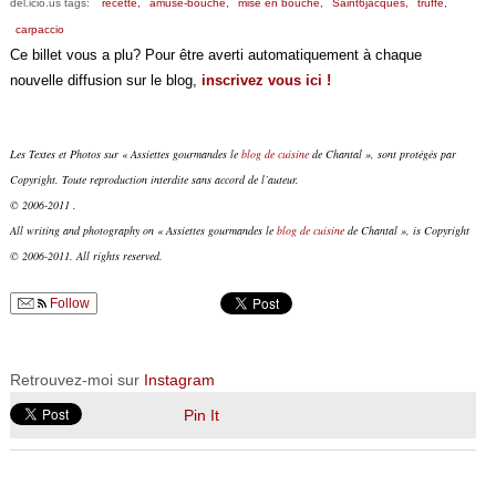
del.icio.us tags:
recette,
amuse-bouche,
mise en bouche,
Saint6jacques,
truffe,
carpaccio
Ce billet vous a plu? Pour être averti automatiquement à chaque
nouvelle diffusion sur le blog,
inscrivez vous ici !
Les Textes et Photos sur « Assiettes gourmandes le
blog de cuisine
de Chantal », sont protégés par
Copyright. Toute reproduction interdite sans accord de l’auteur.
© 2006-2011 .
All writing and photography on « Assiettes gourmandes le
blog de cuisine
de Chantal », is Copyright
© 2006-2011. All rights reserved.
Follow
Retrouvez-moi sur
Instagram
Pin It