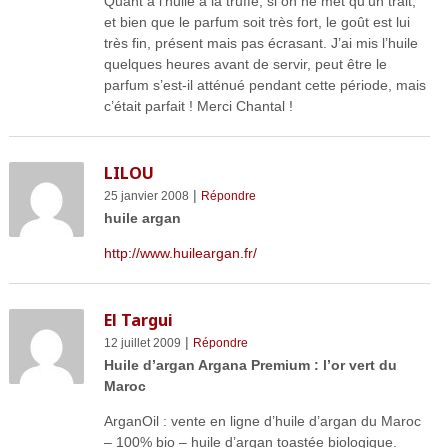
Quant à l’huile à la truffe, si on ne met qu’un trait,
et bien que le parfum soit très fort, le goût est lui
très fin, présent mais pas écrasant. J’ai mis l’huile
quelques heures avant de servir, peut être le
parfum s’est-il atténué pendant cette période, mais
c’était parfait ! Merci Chantal !
LILOU
|
25 janvier 2008
Répondre
huile argan
http://www.huileargan.fr/
El Targui
|
12 juillet 2009
Répondre
Huile d’argan Argana Premium : l’or vert du
Maroc
ArganOil : vente en ligne d’huile d’argan du Maroc
– 100% bio – huile d’argan toastée biologique.