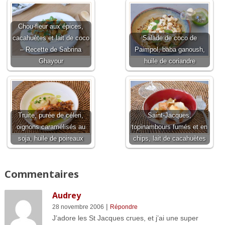
Chou-fleur aux épices,
cacahuètes et lait de coco
Salade de coco de
– Recette de Sabrina
Paimpol, baba ganoush,
Ghayour
huile de coriandre
Truite, purée de céleri,
Saint-Jacques,
oignons caramélisés au
topinambours fumés et en
soja, huile de poireaux
chips, lait de cacahuètes
Commentaires
Audrey
|
28 novembre 2006
Répondre
J’adore les St Jacques crues, et j’ai une super