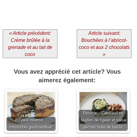
« Article précédent:
Article suivant:
Crème brûlée à la
Bouchées à l’abricot-
grenade et au lait de
coco et aux 2 chocolats
coco
»
Vous avez apprécié cet article? Vous
aimerez également:
Recette – Cabillaud en
Brookie inversé…
feuilles de figuier et salsa
Irrésistible gourmandise!
pêches huile de basilic