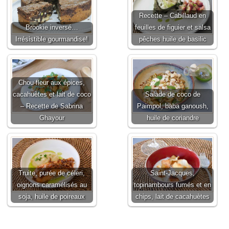
Recette – Cabillaud en
Brookie inversé…
feuilles de figuier et salsa
Irrésistible gourmandise!
pêches huile de basilic
Chou-fleur aux épices,
cacahuètes et lait de coco
Salade de coco de
– Recette de Sabrina
Paimpol, baba ganoush,
Ghayour
huile de coriandre
Truite, purée de céleri,
Saint-Jacques,
oignons caramélisés au
topinambours fumés et en
soja, huile de poireaux
chips, lait de cacahuètes