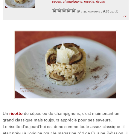
cèpes
,
champignons
,
recette
,
risotto
0
avis, moyenne :
0,00
sur 5
(
)
17
Un
risotto
de cèpes ou de champignons, c’est maintenant un
grand classique mais toujours apprécié pour ses saveurs.
Le risotto d’aujourd’hui est donc somme toute assez classique: il
était prévu à l’origine pour le magazine n°4 de Cuisine P@ssion, il