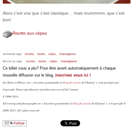
Alors c’est vrai que c’est classique… mais mummmm, que c’est
bon!
Risotto aux cèpes
technorati tags:
recette,
risotto,
cèpes,
champignons
del.icio.us tags:
recette,
risotto,
cèpes,
champignons
Ce billet vous a plu? Pour être averti automatiquement à chaque
nouvelle diffusion sur le blog,
inscrivez vous ici !
Les Textes et Photos sur « Assiettes gourmandes le
blog de cuisine
de Chantal », sont protégés par
Copyright. Toute reproduction interdite sans accord de l’auteur.
© 2006-2011 .
All writing and photography on « Assiettes gourmandes le
blog de cuisine
de Chantal », is Copyright ©
2006-2011. All rights reserved.
Follow