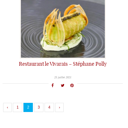
Restaurant le Vivarais – Stéphane Polly
25 juillet 2021
‹
1
2
3
4
›