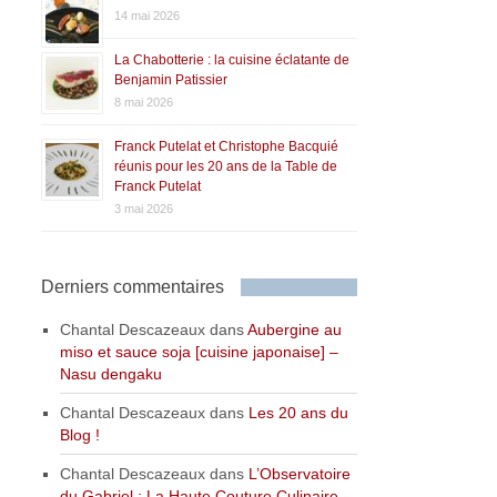
14 mai 2026
La Chabotterie : la cuisine éclatante de
Benjamin Patissier
8 mai 2026
Franck Putelat et Christophe Bacquié
réunis pour les 20 ans de la Table de
Franck Putelat
3 mai 2026
Derniers commentaires
Chantal Descazeaux
dans
Aubergine au
miso et sauce soja [cuisine japonaise] –
Nasu dengaku
Chantal Descazeaux
dans
Les 20 ans du
Blog !
Chantal Descazeaux
dans
L’Observatoire
du Gabriel : La Haute Couture Culinaire