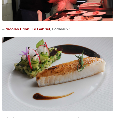
–
Nicolas Frion
,
Le Gabriel
, Bordeaux :