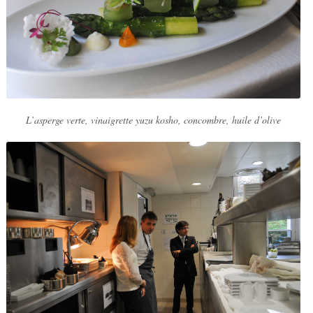
L’asperge verte, vinaigrette yuzu kosho, concombre, huile d’olive