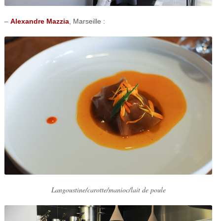
–
Alexandre Mazzia
, Marseille :
Langoustine/carotte/manioc/lait de poule