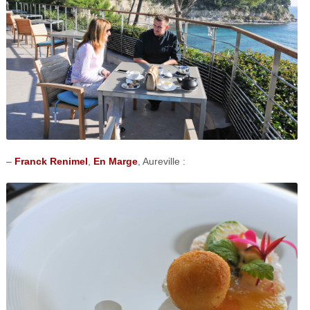
–
Franck Renimel
,
En Marge
, Aureville :