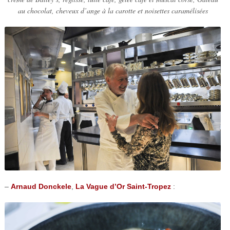
au chocolat, cheveux d’ange à la carotte et noisettes caramélisées
–
Arnaud Donckele
,
La Vague d’Or Saint-Tropez
: