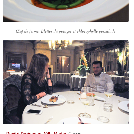
Œuf de ferme, Blettes du potager et chlorophylle persillade
–
Dimitri Droisneau
,
Villa Madie
, Cassis :