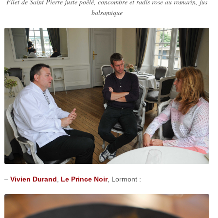
Filet de Saint Pierre juste poêlé, concombre et radis rose au romarin, jus
balsamique
–
Vivien Durand
,
Le Prince Noir
, Lormont :