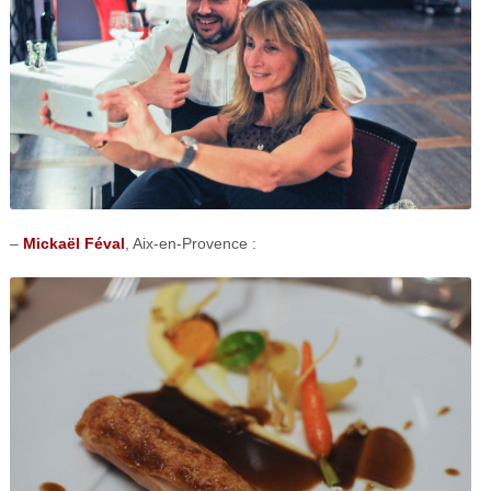
–
Mickaël Féval
, Aix-en-Provence :