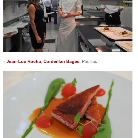
–
Jean-Luc Rocha
,
Cordeillan Bages
, Pauillac :