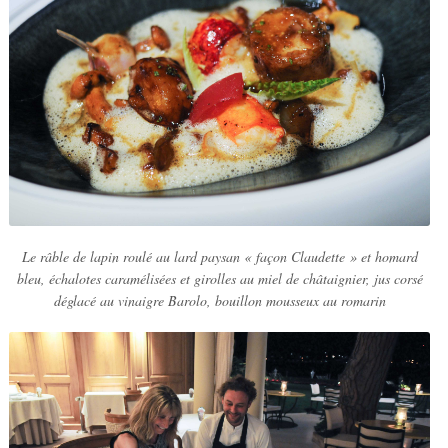
Le râble de lapin roulé au lard paysan « façon Claudette » et homard
bleu, échalotes caramélisées et girolles au miel de châtaignier, jus corsé
déglacé au vinaigre Barolo, bouillon mousseux au romarin