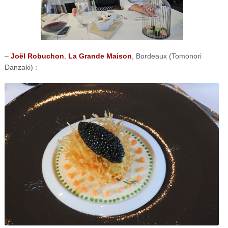
–
Joël Robuchon
,
La Grande Maison
, Bordeaux (Tomonori
Danzaki) :