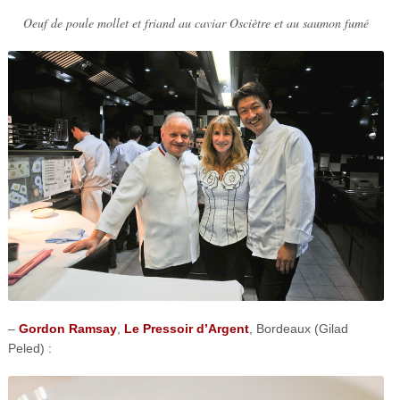
Oeuf de poule mollet et friand au caviar Osciètre et au saumon fumé
–
Gordon Ramsay
,
Le Pressoir d’Argent
, Bordeaux (Gilad
Peled) :