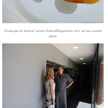
Cromesqui de homard, tartare homard/langoustine servi sur une assiette
fumée