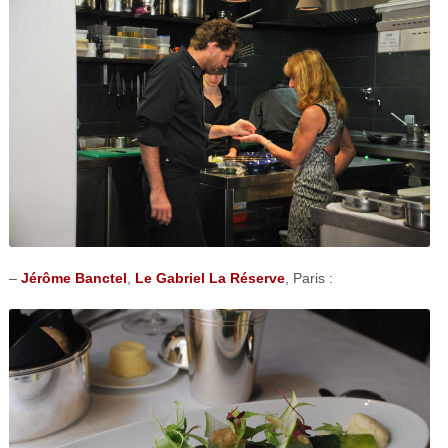
–
Jérôme Banctel
,
Le Gabriel La Réserve
, Paris :