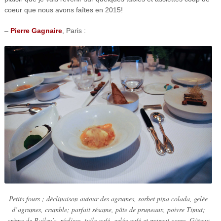
coeur que nous avons faîtes en 2015!
–
Pierre Gagnaire
, Paris :
Petits fours ; déclinaison autour des agrumes, sorbet pina colada, gelée
d’agrumes, crumble; parfait sésame, pâte de pruneaux, poivre Timut;
crème de Bailey’s, réglisse, tuile café, gelée café et muscat corse, Gâteau