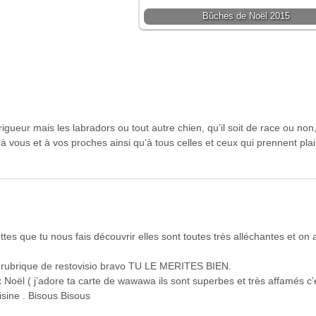
Bûches de Noël 2015
gueur mais les labradors ou tout autre chien, qu’il soit de race ou non
 vous et à vos proches ainsi qu’à tous celles et ceux qui prennent plai
tes que tu nous fais découvrir elles sont toutes très alléchantes et on a
a rubrique de restovisio bravo TU LE MERITES BIEN.
ux Noël ( j’adore ta carte de wawawa ils sont superbes et très affamés c’
isine . Bisous Bisous