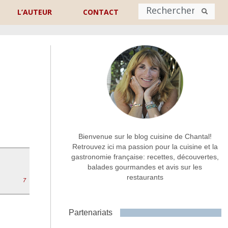
L’AUTEUR
CONTACT
Nom
*
rénom
Nom
Adresse de contact
*
Bienvenue sur le blog cuisine de Chantal!
Retrouvez ici ma passion pour la cuisine et la
gastronomie française: recettes, découvertes,
Commentaire ou message
*
balades gourmandes et avis sur les
restaurants
7
Partenariats