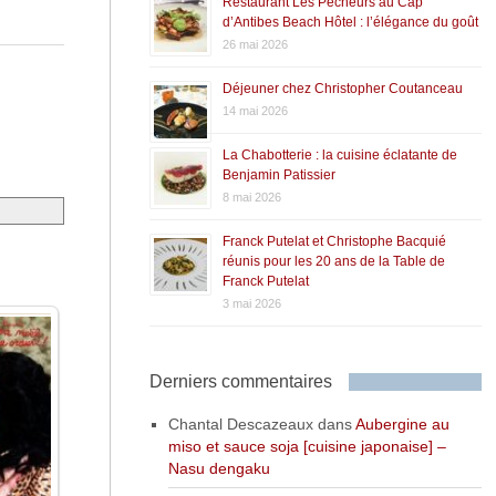
Restaurant Les Pêcheurs au Cap
d’Antibes Beach Hôtel : l’élégance du goût
26 mai 2026
Déjeuner chez Christopher Coutanceau
14 mai 2026
La Chabotterie : la cuisine éclatante de
Benjamin Patissier
8 mai 2026
Franck Putelat et Christophe Bacquié
réunis pour les 20 ans de la Table de
Franck Putelat
3 mai 2026
Derniers commentaires
Chantal Descazeaux
dans
Aubergine au
miso et sauce soja [cuisine japonaise] –
Nasu dengaku