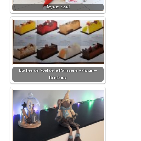
Joyeux Noël!
Bûches de Noël de la Pâtisserie Valantin –
Bordeaux