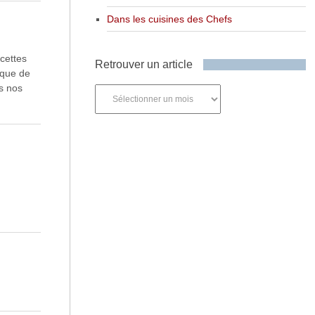
Dans les cuisines des Chefs
ecettes
Retrouver un article
 que de
s nos
Retrouver
un
article