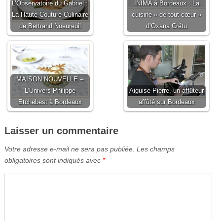
L’Observatoire du Gabriel :
INIMA à Bordeaux : La
La Haute Couture Culinaire
cuisine « de tout cœur »
de Bertrand Noeureuil
d’Oxana Crétu
MAISON NOUVELLE –
L’Univers Philippe
Aiguise Pierre, un affûteur
Etchebest à Bordeaux
affûté sur Bordeaux
Laisser un commentaire
Votre adresse e-mail ne sera pas publiée.
Les champs
obligatoires sont indiqués avec
*