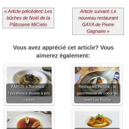
« Article précédent: Les
Article suivant: Le
bûches de Noël de la
nouveau restaurant
Pâtisserie MiCielo
GAYA de Pierre
Gagnaire »
Vous avez apprécié cet article? Vous
aimerez également:
AMICIS à Bordeaux :
Restaurant Ro’cha , la
l’excellence étoilée à prix
gastronomie de coeur de
canon!
Jean-Luc Rocha