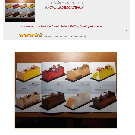
Le décembre 15, 2018
de
Chantal DESCAZEAUX
Bordeaux
,
Bûches de Noël
,
Julien Ruffin
,
Noël
,
pâtisserie
0
9
avis, moyenne :
4,78
sur 5
(
)