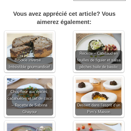
Vous avez apprécié cet article? Vous
aimerez également:
Recette – Cabillaud en
Brookie inversé…
feuilles de figuier et salsa
Irrésistible gourmandise!
pêches huile de basilic
Chou-fleur aux épices,
cacahuètes et lait de coco
– Recette de Sabrina
Dessert dans l’esprit d’un
Ghayour
Pim’s Maison