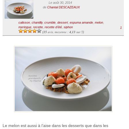
Le août 30, 2014
de
Chantal DESCAZEAUX
calisson
,
chantilly
,
crumble
,
dessert
,
espuma amande
,
melon
,
meringue
,
recette
,
recette d'été
,
siphon
1
15
avis, moyenne :
4,13
sur 5
(
)
Le melon est aussi à l’aise dans les desserts que dans les