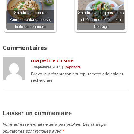
Salade de coco de
Salade d’aubergines rôties
Paimpol, baba ganoush,
et légumes d’été – Ixta
huile de coriandre
Belfrage
Commentaires
ma petite cuisine
|
1 septembre 2014
Répondre
Bravo la présentation est top! recette originale et
recherchée
Laisser un commentaire
Votre adresse e-mail ne sera pas publiée.
Les champs
obligatoires sont indiqués avec
*