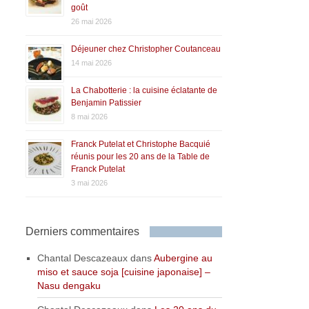
goût
26 mai 2026
Déjeuner chez Christopher Coutanceau
14 mai 2026
La Chabotterie : la cuisine éclatante de
Benjamin Patissier
8 mai 2026
Franck Putelat et Christophe Bacquié
réunis pour les 20 ans de la Table de
Franck Putelat
3 mai 2026
Derniers commentaires
Chantal Descazeaux
dans
Aubergine au
miso et sauce soja [cuisine japonaise] –
Nasu dengaku