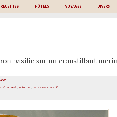
RECETTES
HÔTELS
VOYAGES
DIVERS
P
ron basilic sur un croustillant meri
EAUX
t citron basilic
,
pâtisserie
,
pièce unique
,
recette