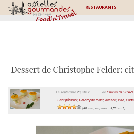
RESTAURANTS
Dessert de Christophe Felder: cit
Le septembre 20, 2012
de
Chantal DESCAZ
Chef pâtissier
,
Christophe felder
,
dessert
,
livre
,
Parfai
40
avis, moyenne :
3,98
sur 5
(
)