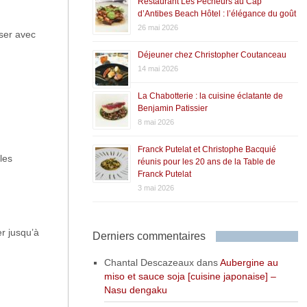
Restaurant Les Pêcheurs au Cap
d’Antibes Beach Hôtel : l’élégance du goût
26 mai 2026
sser avec
Déjeuner chez Christopher Coutanceau
14 mai 2026
La Chabotterie : la cuisine éclatante de
Benjamin Patissier
8 mai 2026
Franck Putelat et Christophe Bacquié
les
réunis pour les 20 ans de la Table de
Franck Putelat
3 mai 2026
er jusqu’à
Derniers commentaires
Chantal Descazeaux
dans
Aubergine au
miso et sauce soja [cuisine japonaise] –
Nasu dengaku