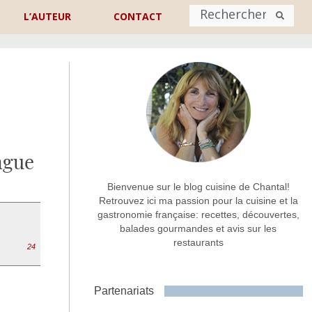
L’AUTEUR
CONTACT
Nom
*
rénom
Nom
ngue
Adresse de contact
*
Bienvenue sur le blog cuisine de Chantal!
Retrouvez ici ma passion pour la cuisine et la
gastronomie française: recettes, découvertes,
Commentaire ou message
*
balades gourmandes et avis sur les
restaurants
24
Partenariats