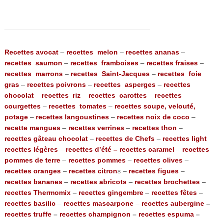
Recettes avocat
–
recettes melon
–
recettes ananas
–
recettes saumon
–
recettes framboises
–
recettes fraises
–
recettes marrons
–
recettes Saint-Jacques
–
recettes foie
gras
–
recettes poivrons
–
recettes asperges
–
recettes
chocolat
–
recettes riz
–
recettes carottes
–
recettes
courgettes
–
recettes tomates
–
recettes soupe, velouté,
potage
–
recettes langoustines
–
recettes noix de coco
–
recette mangues
–
recettes verrines
–
recettes thon
–
recettes gâteau chocolat
–
recettes de Chefs
–
recettes light
recettes légères
–
recettes d’été –
recettes caramel
–
recettes
pommes de terre
–
recettes pommes
–
recettes olives
–
recettes oranges
–
recettes citron
s –
recettes figues
–
recettes bananes
–
recettes abricots
–
recettes brochettes
–
recettes Thermomix
–
recettes gingembre
–
recettes fêtes
–
recettes basilic
–
recettes mascarpone
–
recettes aubergine
–
recettes truffe
–
recettes champignon
–
recettes espuma
–