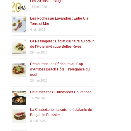
Les 20 ans du Blog !
11 juin 2026
Les Roches au Lavandou : Entre Ciel,
Terre et Mer
4 juin 2026
La Passagère : L’éclat culinaire au cœur
de l’Hôtel mythique Belles Rives
29 mai 2026
Restaurant Les Pêcheurs au Cap
d’Antibes Beach Hôtel : l’élégance du
goût
26 mai 2026
Déjeuner chez Christopher Coutanceau
14 mai 2026
La Chabotterie : la cuisine éclatante de
Benjamin Patissier
8 mai 2026