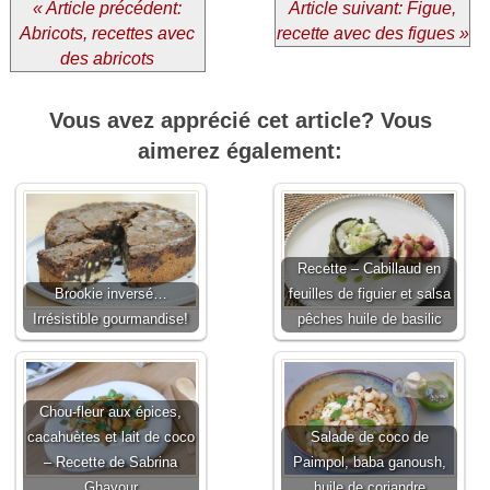
« Article précédent:
Article suivant: Figue,
Abricots, recettes avec
recette avec des figues »
des abricots
Vous avez apprécié cet article? Vous
aimerez également:
Recette – Cabillaud en
Brookie inversé…
feuilles de figuier et salsa
Irrésistible gourmandise!
pêches huile de basilic
Chou-fleur aux épices,
cacahuètes et lait de coco
Salade de coco de
– Recette de Sabrina
Paimpol, baba ganoush,
Ghayour
huile de coriandre