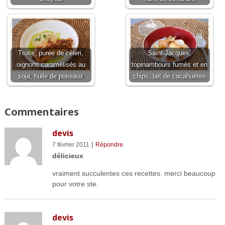
Truite, purée de céleri,
Saint-Jacques,
oignons caramélisés au
topinambours fumés et en
soja, huile de poireaux
chips, lait de cacahuètes
Commentaires
devis
|
7 février 2011
Répondre
délicieux
vraiment succulentes ces recettes. merci beaucoup
pour votre ste.
devis