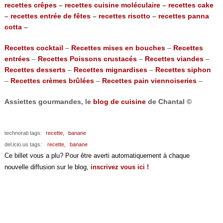
recettes crêpes
–
recettes cuisine moléculaire
–
recettes cake
–
recettes entrée de fêtes
–
recettes risotto
–
recettes panna
cotta
–
Recettes cocktail
–
Recettes mises en bouches
–
Recettes
entrées
–
Recettes Poissons crustacés
–
Recettes viandes
–
Recettes desserts
–
Recettes mignardises
–
Recettes siphon
–
Recettes crèmes brûlées
–
Recettes pain viennoiseries
–
Assiettes gourmandes, le
blog de cuisine
de Chantal ©
technorati tags:
recette,
banane
del.icio.us tags:
recette,
banane
Ce billet vous a plu? Pour être averti automatiquement à chaque
nouvelle diffusion sur le blog,
inscrivez vous ici !