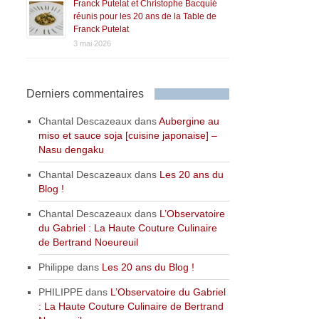
Franck Putelat et Christophe Bacquié
réunis pour les 20 ans de la Table de
Franck Putelat
3 mai 2026
Derniers commentaires
Chantal Descazeaux
dans
Aubergine au
miso et sauce soja [cuisine japonaise] –
Nasu dengaku
Chantal Descazeaux
dans
Les 20 ans du
Blog !
Chantal Descazeaux
dans
L’Observatoire
du Gabriel : La Haute Couture Culinaire
de Bertrand Noeureuil
Philippe
dans
Les 20 ans du Blog !
PHILIPPE
dans
L’Observatoire du Gabriel
: La Haute Couture Culinaire de Bertrand