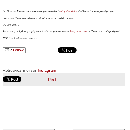
Les Textes et Photos sur « Assiettes gourmandes le
blog de cuisine
de Chantal », sont protégés par
Copyright. Toute reproduction interdite sans accord de l’auteur.
© 2006-2011 .
All writing and photography on « Assiettes gourmandes le
blog de cuisine
de Chantal », is Copyright ©
2006-2011. All rights reserved.
Follow
Retrouvez-moi sur
Instagram
Pin It