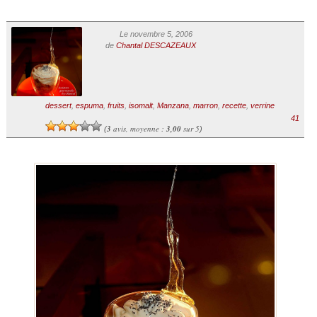
Le novembre 5, 2006
de
Chantal DESCAZEAUX
dessert
,
espuma
,
fruits
,
isomalt
,
Manzana
,
marron
,
recette
,
verrine
41
3
avis, moyenne :
3,00
sur 5
(
)