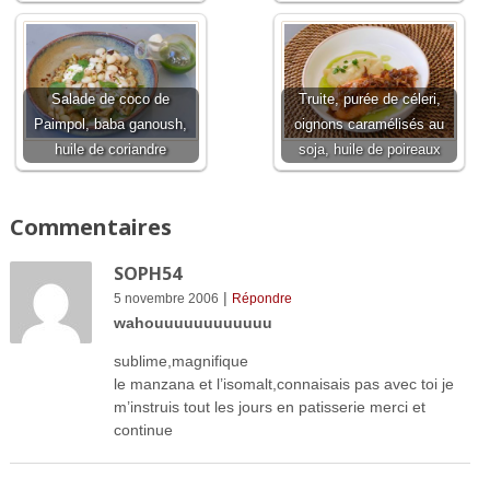
Salade de coco de
Truite, purée de céleri,
Paimpol, baba ganoush,
oignons caramélisés au
huile de coriandre
soja, huile de poireaux
Commentaires
SOPH54
|
5 novembre 2006
Répondre
wahouuuuuuuuuuuu
sublime,magnifique
le manzana et l’isomalt,connaisais pas avec toi je
m’instruis tout les jours en patisserie merci et
continue