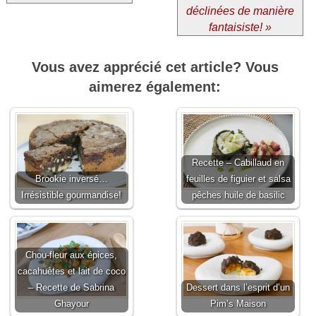
déclinées de manière
fantaisiste! »
Vous avez apprécié cet article? Vous
aimerez également:
Recette – Cabillaud en
Brookie inversé…
feuilles de figuier et salsa
Irrésistible gourmandise!
pêches huile de basilic
Chou-fleur aux épices,
cacahuètes et lait de coco
– Recette de Sabrina
Dessert dans l’esprit d’un
Ghayour
Pim’s Maison