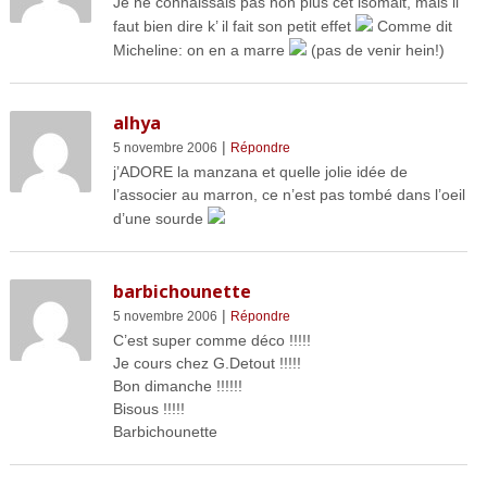
Je ne connaissais pas non plus cet isomalt, mais il
faut bien dire k’ il fait son petit effet
Comme dit
Micheline: on en a marre
(pas de venir hein!)
alhya
|
5 novembre 2006
Répondre
j’ADORE la manzana et quelle jolie idée de
l’associer au marron, ce n’est pas tombé dans l’oeil
d’une sourde
barbichounette
|
5 novembre 2006
Répondre
C’est super comme déco !!!!!
Je cours chez G.Detout !!!!!
Bon dimanche !!!!!!
Bisous !!!!!
Barbichounette