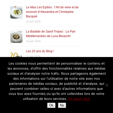
Le Mas Les Eydins : l’Art de vivre et de
recevoir d’Alexandra et Christophe
Bacquié
22 juin 2026
La Bastide de Saint-Tropez : Le Pari
Méditerranéen de Luca Binaschi
16 juin 2026
Les 20 ans du Blog !
11 juin 2026
Les cookies nous permettent de personnaliser le contenu et
Les Roches au Lavandou : Entre Ciel,
les annonces, d'offrir des fonctionnalités relatives aux médias
Terre et Mer
sociaux et d'analyser notre trafic. Nous partageons également
4 juin 2026
des informations sur l'utilisation de notre site avec nos
partenaires de médias sociaux, de publicité et d'analyse, qui
La Passagère : L’éclat culinaire au cœur
peuvent combiner celles-ci avec d'autres informations que
de l’Hôtel mythique Belles Rives
vous leur avez fournies ou qu'ils ont collectées lors de votre
29 mai 2026
utilisation de leurs services.
En savoir plus
Ok
No
Restaurant Les Pêcheurs au Cap
d’Antibes Beach Hôtel : l’élégance du