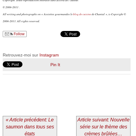
Copyright. Toute reproduction interdite sans accord de l’auteur.
© 2006-2011 .
All writing and photography on « Assiettes gourmandes le
blog de cuisine
de Chantal », is Copyright ©
2006-2011. All rights reserved.
Follow
Retrouvez-moi sur
Instagram
Pin It
« Article précédent: Le
Article suivant: Nouvelle
saumon dans tous ses
série sur le thème des
états
crèmes brûlées…