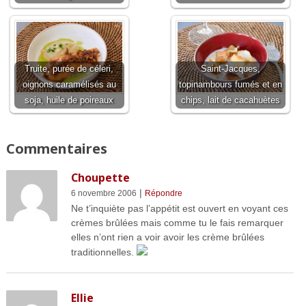
Truite, purée de céleri,
Saint-Jacques,
oignons caramélisés au
topinambours fumés et en
soja, huile de poireaux
chips, lait de cacahuètes
Commentaires
Choupette
|
6 novembre 2006
Répondre
Ne t’inquiète pas l’appétit est ouvert en voyant ces
crèmes brûlées mais comme tu le fais remarquer
elles n’ont rien a voir avoir les crème brûlées
traditionnelles.
Ellie