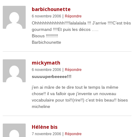
barbichounette
|
6 novembre 2006
Répondre
Ohhhhhhhhhhhh!!!!lalalalala !!! J’arrive !!!!C’est très
gourmand !!!!Et puis les décos …..
Bisous !!!!!!!!!!
Barbichounette
mickymath
|
6 novembre 2006
Répondre
suuuuperbeeeee!!!
j’en ai mâre de te dire tout le temps la même
chose!! il va falloir que j’invente un nouveau
vocabulaire pour toi!!(rire!!) c’est très beau!! bises
micheline
Hélène bis
|
7 novembre 2006
Répondre