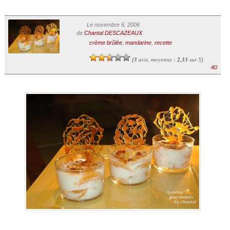
Le novembre 6, 2006
de
Chantal DESCAZEAUX
crème brûlée
,
mandarine
,
recette
3
avis, moyenne :
2,33
sur 5
(
)
40