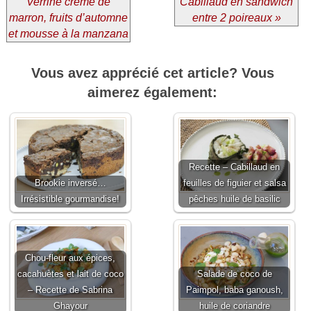
Verrine crème de
Cabillaud en sandwich
marron, fruits d’automne
entre 2 poireaux »
et mousse à la manzana
Vous avez apprécié cet article? Vous
aimerez également:
Recette – Cabillaud en
Brookie inversé…
feuilles de figuier et salsa
Irrésistible gourmandise!
pêches huile de basilic
Chou-fleur aux épices,
cacahuètes et lait de coco
Salade de coco de
– Recette de Sabrina
Paimpol, baba ganoush,
Ghayour
huile de coriandre