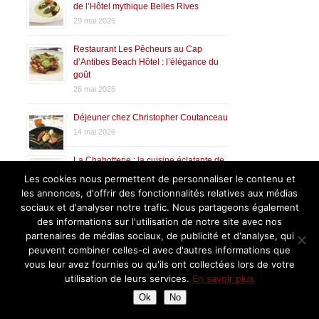
de l’Hôtel mythique Belles Rives
29 mai 2026
Restaurant Les Pêcheurs au Cap
d’Antibes Beach Hôtel : l’élégance du
goût
26 mai 2026
Déjeuner chez Christopher Coutanceau
14 mai 2026
La Chabotterie : la cuisine éclatante de
Benjamin Patissier
Les cookies nous permettent de personnaliser le contenu et
8 mai 2026
les annonces, d'offrir des fonctionnalités relatives aux médias
sociaux et d'analyser notre trafic. Nous partageons également
Franck Putelat et Christophe Bacquié
des informations sur l'utilisation de notre site avec nos
réunis pour les 20 ans de la Table de
partenaires de médias sociaux, de publicité et d'analyse, qui
Franck Putelat
peuvent combiner celles-ci avec d'autres informations que
3 mai 2026
vous leur avez fournies ou qu'ils ont collectées lors de votre
utilisation de leurs services.
En savoir plus
Ok
No
Derniers commentaires