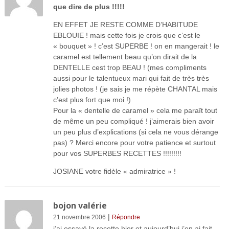
que dire de plus !!!!!
EN EFFET JE RESTE COMME D’HABITUDE
EBLOUIE ! mais cette fois je crois que c’est le
« bouquet » ! c’est SUPERBE ! on en mangerait ! le
caramel est tellement beau qu’on dirait de la
DENTELLE cest trop BEAU ! (mes compliments
aussi pour le talentueux mari qui fait de très très
jolies photos ! (je sais je me répète CHANTAL mais
c’est plus fort que moi !)
Pour la « dentelle de caramel » cela me paraît tout
de même un peu compliqué ! j’aimerais bien avoir
un peu plus d’explications (si cela ne vous dérange
pas) ? Merci encore pour votre patience et surtout
pour vos SUPERBES RECETTES !!!!!!!!!
JOSIANE votre fidèle « admiratrice » !
bojon valérie
|
21 novembre 2006
Répondre
j’ai essayé la recette hier et aujourd’hui j’en ai fait