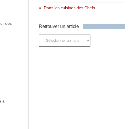
Dans les cuisines des Chefs
our des
Retrouver un article
Retrouver
un
article
e à