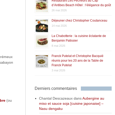
Restaurant Les Pêcheurs au Cap
d’Antibes Beach Hôtel : l’élégance du goût
26 mai 2026
Déjeuner chez Christopher Coutanceau
14 mai 2026
La Chabotterie : la cuisine éclatante de
Benjamin Patissier
8 mai 2026
Franck Putelat et Christophe Bacquié
 crémeux
réunis pour les 20 ans de la Table de
 sabayon
Franck Putelat
3 mai 2026
Derniers commentaires
Chantal Descazeaux
dans
Aubergine au
bre
(ou
miso et sauce soja [cuisine japonaise] –
Nasu dengaku