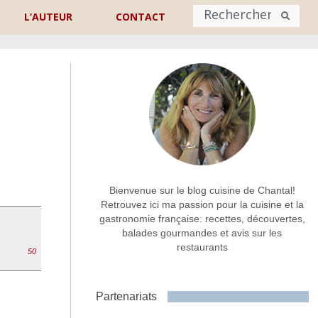
L’AUTEUR
CONTACT
Nom
*
rénom
Nom
Adresse de contact
*
Bienvenue sur le blog cuisine de Chantal!
Retrouvez ici ma passion pour la cuisine et la
gastronomie française: recettes, découvertes,
Commentaire ou message
*
balades gourmandes et avis sur les
restaurants
50
Partenariats