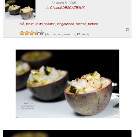
Le mars 8, 2009
de
Chantal DESCAZEAUX
été
,
facile
,
fruits passion
,
langoustine
,
recette
,
tartare
24
31
avis, moyenne :
3,39
sur 5
(
)