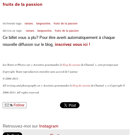
fruits de la passion
technorati tags:
tartare,
langoustine,
fruits de la passion
del.icio.us tags:
tartare,
langoustine,
fruits de la passion
Ce billet vous a plu? Pour être averti automatiquement à chaque
nouvelle diffusion sur le blog,
inscrivez vous ici !
Les Textes et Photos sur « Assiettes gourmandes le
blog de cuisine
de Chantal », sont protégés par
Copyright. Toute reproduction interdite sans accord de l’auteur.
© 2006-2011 .
All writing and photography on « Assiettes gourmandes le
blog de cuisine
de Chantal », is Copyright ©
2006-2011. All rights reserved.
Follow
Retrouvez-moi sur
Instagram