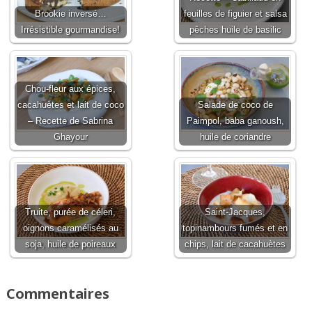
Brookie inversé…
feuilles de figuier et salsa
Irrésistible gourmandise!
pêches huile de basilic
Chou-fleur aux épices,
cacahuètes et lait de coco
Salade de coco de
– Recette de Sabrina
Paimpol, baba ganoush,
Ghayour
huile de coriandre
Truite, purée de céleri,
Saint-Jacques,
oignons caramélisés au
topinambours fumés et en
soja, huile de poireaux
chips, lait de cacahuètes
Commentaires