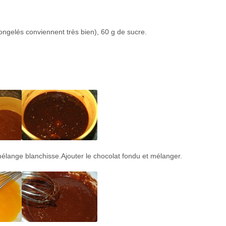
congelés conviennent très bien), 60 g de sucre.
mélange blanchisse.Ajouter le chocolat fondu et mélanger.