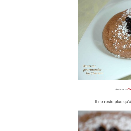
Assiette «
Co
Il ne reste plus qu’