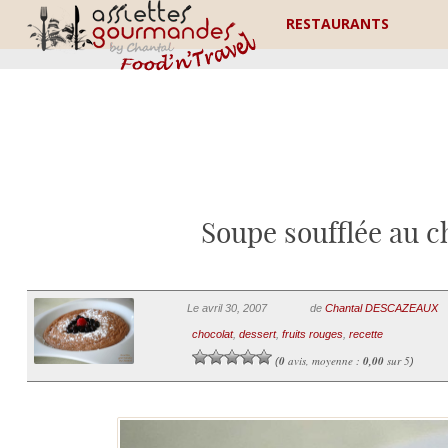
RESTAURANTS
Soupe soufflée au ch
Le avril 30, 2007
de
Chantal DESCAZEAUX
chocolat
,
dessert
,
fruits rouges
,
recette
0
avis, moyenne :
0,00
sur 5
(
)