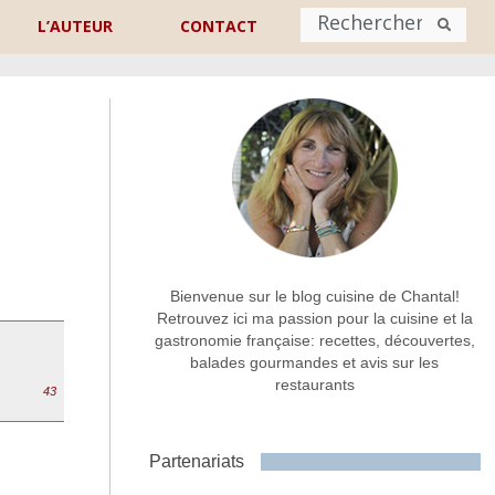
L’AUTEUR
CONTACT
Nom
*
rénom
Nom
Adresse de contact
*
Bienvenue sur le blog cuisine de Chantal!
Retrouvez ici ma passion pour la cuisine et la
gastronomie française: recettes, découvertes,
Commentaire ou message
*
balades gourmandes et avis sur les
restaurants
43
Partenariats