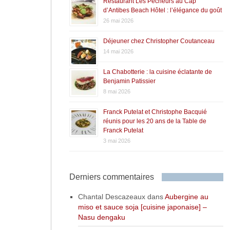
Restaurant Les Pêcheurs au Cap
d’Antibes Beach Hôtel : l’élégance du goût
26 mai 2026
Déjeuner chez Christopher Coutanceau
14 mai 2026
La Chabotterie : la cuisine éclatante de
Benjamin Patissier
8 mai 2026
Franck Putelat et Christophe Bacquié
réunis pour les 20 ans de la Table de
Franck Putelat
3 mai 2026
Derniers commentaires
Chantal Descazeaux
dans
Aubergine au
miso et sauce soja [cuisine japonaise] –
Nasu dengaku