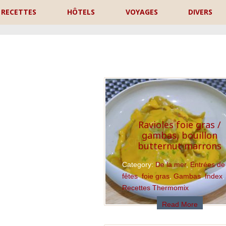
RECETTES
HÔTELS
VOYAGES
DIVERS
P
Ravioles foie gras /
gambas, bouillon
butternut marrons
Category:
De la mer
,
Entrées de
fêtes
,
foie gras
,
Gambas
,
Index
,
Recettes Thermomix
Read More