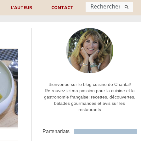
L’AUTEUR
CONTACT
Nom
*
rénom
Nom
Adresse de contact
*
Bienvenue sur le blog cuisine de Chantal!
Retrouvez ici ma passion pour la cuisine et la
gastronomie française: recettes, découvertes,
Commentaire ou message
*
balades gourmandes et avis sur les
restaurants
Partenariats