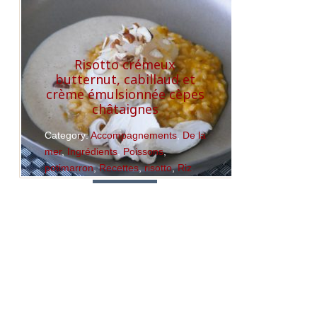
Read More
Risotto crémeux
butternut, cabillaud et
crème émulsionnée cèpes
châtaignes
Category:
Accompagnements
,
De la
mer
,
Ingrédients
,
Poissons
,
potimarron
,
Recettes
,
risotto
,
Riz
Read More