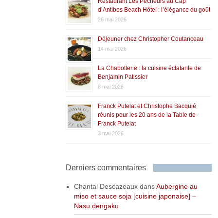
Restaurant Les Pêcheurs au Cap
d’Antibes Beach Hôtel : l’élégance du goût
26 mai 2026
Déjeuner chez Christopher Coutanceau
14 mai 2026
La Chabotterie : la cuisine éclatante de
Benjamin Patissier
8 mai 2026
Franck Putelat et Christophe Bacquié
réunis pour les 20 ans de la Table de
Franck Putelat
3 mai 2026
Derniers commentaires
Chantal Descazeaux
dans
Aubergine au
miso et sauce soja [cuisine japonaise] –
Nasu dengaku