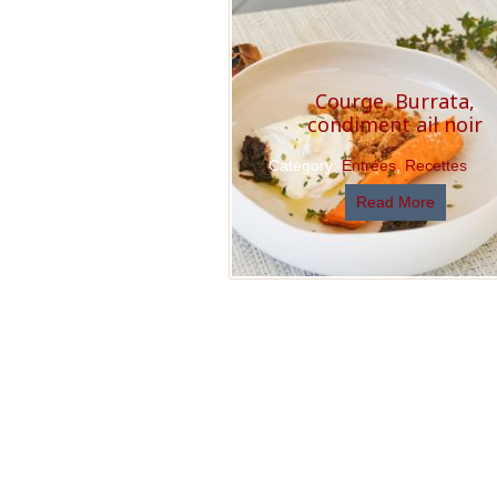
Courge, Burrata,
condiment ail noir
Category:
Entrées
,
Recettes
Read More