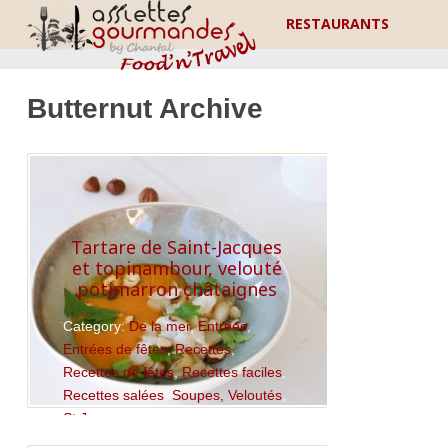
RESTAURANTS
Butternut Archive
Tartare de Saint-Jacques
et topinambour, velouté
potimarron châtaignes
Category:
De la mer
,
Entrées
,
Entrées de fêtes
,
Recettes
,
Recettes de fêtes
,
Recettes faciles
,
Recettes salées
,
Soupes, Veloutés
,
St Jacques