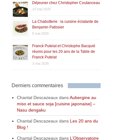
Déjeuner chez Christopher Coutanceau
14 mai 2026
La Chabotterie : la cuisine éclatante de
Benjamin Patissier
8 mai 2026
Franck Putelat et Christophe Bacquié
réunis pour les 20 ans de la Table de
Franck Putelat
3 mai 2026
Derniers commentaires
Chantal Descazeaux
dans
Aubergine au
miso et sauce soja [cuisine japonaise] –
Nasu dengaku
Chantal Descazeaux
dans
Les 20 ans du
Blog !
Chantal Descazeaux
dans
L’Observatoire