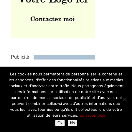
Publicité
Les cookies nous permettent de personnaliser le contenu et
les annonces, d'offrir des fonctionnalités relatives aux médias
sociaux et d'analyser notre trafic. Nous partageons également
des informations sur l'utilisation de notre site avec nos
partenaires de médias sociaux, de publicité et d'analyse, qui
peuvent combiner celles-ci avec d'autres informations que
vous leur avez fournies ou qu'ils ont collectées lors de votre
utilisation de leurs services.
En savoir plus
Instagram
Ok
No