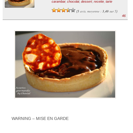
carambar
,
chocolat
,
dessert
,
recette
,
tarte
5
avis, moyenne :
3,40
sur 5
(
)
46
WARNING – MISE EN GARDE