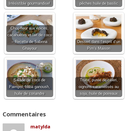
Irrésistible gourmandise!
pêches huile de basilic
Chou-fleur aux épices,
cacahuètes et lait de coco
– Recette de Sabrina
Dessert dans l’esprit d’un
Ghayour
Pim’s Maison
Salade de coco de
Truite, purée de céleri,
Paimpol, baba ganoush,
oignons caramélisés au
huile de coriandre
soja, huile de poireaux
Commentaires
matylda