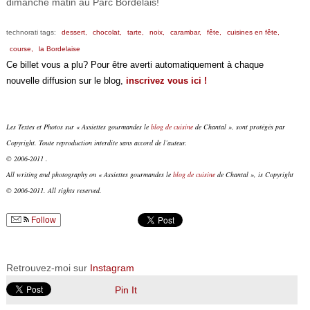
dimanche matin au Parc Bordelais!
technorati tags:
dessert,
chocolat,
tarte,
noix,
carambar,
fête,
cuisines en fête,
course,
la Bordelaise
Ce billet vous a plu? Pour être averti automatiquement à chaque
nouvelle diffusion sur le blog,
inscrivez vous ici !
Les Textes et Photos sur « Assiettes gourmandes le
blog de cuisine
de Chantal », sont protégés par
Copyright. Toute reproduction interdite sans accord de l’auteur.
© 2006-2011 .
All writing and photography on « Assiettes gourmandes le
blog de cuisine
de Chantal », is Copyright
© 2006-2011. All rights reserved.
Follow
Retrouvez-moi sur
Instagram
Pin It