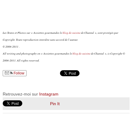
Les Textes et Photos sur « Assiettes gourmandes le
blog de cuisine
de Chantal », sont protégés par
Copyright. Toute reproduction interdite sans accord de l’auteur.
© 2006-2011 .
All writing and photography on « Assiettes gourmandes le
blog de cuisine
de Chantal », is Copyright ©
2006-2011. All rights reserved.
Follow
Retrouvez-moi sur
Instagram
Pin It