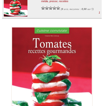
média
,
presse
,
recettes
0
avis, moyenne :
0,00
sur 5
(
)
1