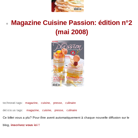
Magazine Cuisine Passion: édition n°2
(mai 2008)
technorati tags:
magazine,
cuisine,
presse,
culinaire
del.icio.us tags:
magazine,
cuisine,
presse,
culinaire
Ce billet vous a plu? Pour être averti automatiquement à chaque nouvelle diffusion sur le
blog,
inscrivez vous ici !