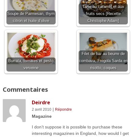
Tarte au caramel et aux
Soupe de Parmesan, thym
fruits secs [Recette
citron et huile d’olive
Christophe Adam]
Filet de bar au beurre de
Burrata, tomates et pesto
combava, Fregola Sarda en
verveine
risotto, coques
Commentaires
Deirdre
|
2 avril 2010
Répondre
Magazine
I don’t suppose it is possible to purchase these
interesting magazines in England, how would I get