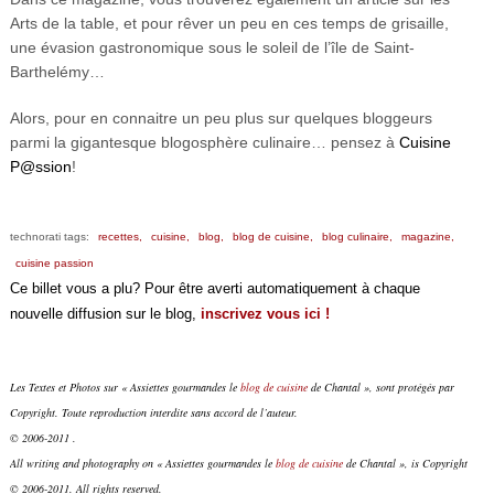
Arts de la table, et pour rêver un peu en ces temps de grisaille,
une évasion gastronomique sous le soleil de l’île de Saint-
Barthelémy…
Alors, pour en connaitre un peu plus sur quelques bloggeurs
parmi la gigantesque blogosphère culinaire… pensez à
Cuisine
P@ssion
!
technorati tags:
recettes,
cuisine,
blog,
blog de cuisine,
blog culinaire,
magazine,
cuisine passion
Ce billet vous a plu? Pour être averti automatiquement à chaque
nouvelle diffusion sur le blog,
inscrivez vous ici !
Les Textes et Photos sur « Assiettes gourmandes le
blog de cuisine
de Chantal », sont protégés par
Copyright. Toute reproduction interdite sans accord de l’auteur.
© 2006-2011 .
All writing and photography on « Assiettes gourmandes le
blog de cuisine
de Chantal », is Copyright
© 2006-2011. All rights reserved.