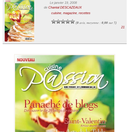
Le janvier 19, 2008
de
Chantal DESCAZEAUX
cuisine
,
magazine
,
recettes
0
avis, moyenne :
0,00
sur 5
(
)
21