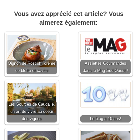
Vous avez apprécié cet article? Vous
aimerez également:
Oignon de Roscoff, crème
Assiettes Gourmandes
de blette et caviar
dans le Mag Sud-Ouest !
Les Sources de Caudalie,
un art de vivre au coeur
des vignes
Le blog a 10 ans!