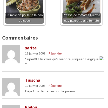
Crumble de poulet à la noix
Pressé de tomates Ricotta
de coco
et vinaigrette à la tomate
Commentaires
sarita
|
19 janvier 2008
Répondre
Super!!Et tu crois qu’il viendra jusqu’en Belgique
?
Tiuscha
|
19 janvier 2008
Répondre
Déjà ! Tu démarres fort la promo…
Philou