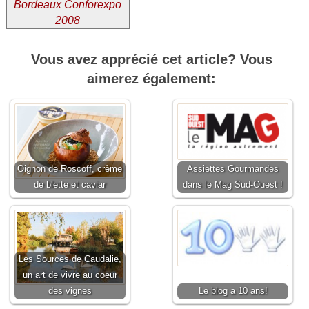
Bordeaux Conforexpo
2008
Vous avez apprécié cet article? Vous
aimerez également:
Oignon de Roscoff, crème
Assiettes Gourmandes
de blette et caviar
dans le Mag Sud-Ouest !
Les Sources de Caudalie,
un art de vivre au coeur
des vignes
Le blog a 10 ans!