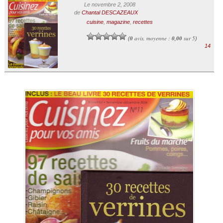
Le novembre 2, 2008
de
Chantal DESCAZEAUX
cuisine
,
magazine
,
recettes
0
avis, moyenne :
0,00
sur 5
(
)
14