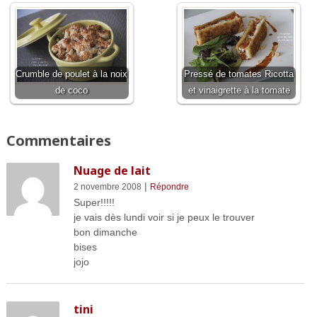
Crumble de poulet à la noix
Pressé de tomates Ricotta
de coco
et vinaigrette à la tomate
Commentaires
Nuage de lait
|
2 novembre 2008
Répondre
Super!!!!!
je vais dès lundi voir si je peux le trouver
bon dimanche
bises
jojo
tini