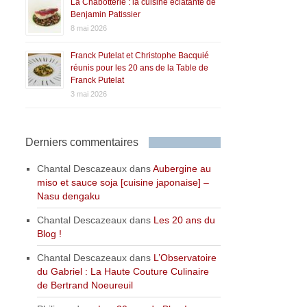
La Chabotterie : la cuisine éclatante de
Benjamin Patissier
8 mai 2026
Franck Putelat et Christophe Bacquié
réunis pour les 20 ans de la Table de
Franck Putelat
3 mai 2026
Derniers commentaires
Chantal Descazeaux
dans
Aubergine au
miso et sauce soja [cuisine japonaise] –
Nasu dengaku
Chantal Descazeaux
dans
Les 20 ans du
Blog !
Chantal Descazeaux
dans
L’Observatoire
du Gabriel : La Haute Couture Culinaire
de Bertrand Noeureuil