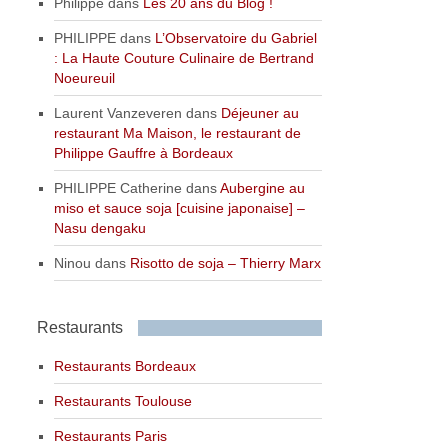
Philippe
dans
Les 20 ans du Blog !
PHILIPPE
dans
L’Observatoire du Gabriel
: La Haute Couture Culinaire de Bertrand
Noeureuil
Laurent Vanzeveren
dans
Déjeuner au
restaurant Ma Maison, le restaurant de
Philippe Gauffre à Bordeaux
PHILIPPE Catherine
dans
Aubergine au
miso et sauce soja [cuisine japonaise] –
Nasu dengaku
Ninou
dans
Risotto de soja – Thierry Marx
Restaurants
Restaurants Bordeaux
Restaurants Toulouse
Restaurants Paris