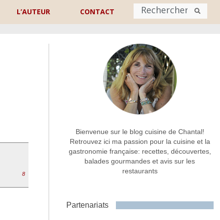
L’AUTEUR
CONTACT
Nom
*
rénom
Nom
Adresse de contact
*
Bienvenue sur le blog cuisine de Chantal!
Retrouvez ici ma passion pour la cuisine et la
gastronomie française: recettes, découvertes,
Commentaire ou message
*
balades gourmandes et avis sur les
restaurants
8
Partenariats