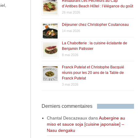
Restaurant Les Pêcheurs au Cap
iel,
d’Antibes Beach Hôtel : l’élégance du goût
26 mai 2026
Déjeuner chez Christopher Coutanceau
14 mai 2026
La Chabotterie : la cuisine éclatante de
Benjamin Patissier
8 mai 2026
Franck Putelat et Christophe Bacquié
réunis pour les 20 ans de la Table de
Franck Putelat
3 mai 2026
Derniers commentaires
Chantal Descazeaux
dans
Aubergine au
miso et sauce soja [cuisine japonaise] –
Nasu dengaku