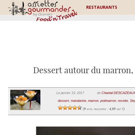
RESTAURANTS
Dessert autour du marron,
Le janvier 19, 2017
de
Chantal DESCAZEAU
dessert
,
mandarine
,
marron
,
potimarron
,
recette
,
Ste
9
avis, moyenne :
4,89
sur 5
(
)