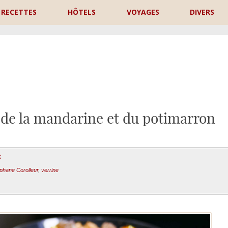
RECETTES
HÔTELS
VOYAGES
DIVERS
P
 de la mandarine et du potimarron
X
phane Corolleur
,
verrine